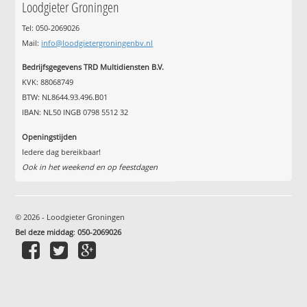
Loodgieter Groningen
Tel: 050-2069026
Mail:
info@loodgietergroningenbv.nl
Bedrijfsgegevens TRD Multidiensten B.V.
KVK: 88068749
BTW: NL8644.93.496.B01
IBAN: NL50 INGB 0798 5512 32
Openingstijden
Iedere dag bereikbaar!
Ook in het weekend en op feestdagen
© 2026 - Loodgieter Groningen
Bel deze middag
:
050-2069026