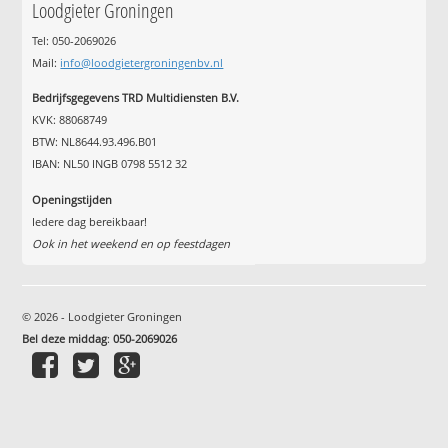
Loodgieter Groningen
Tel: 050-2069026
Mail:
info@loodgietergroningenbv.nl
Bedrijfsgegevens TRD Multidiensten B.V.
KVK: 88068749
BTW: NL8644.93.496.B01
IBAN: NL50 INGB 0798 5512 32
Openingstijden
Iedere dag bereikbaar!
Ook in het weekend en op feestdagen
© 2026 - Loodgieter Groningen
Bel deze middag
:
050-2069026