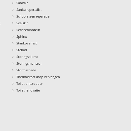
›
Sanitair
›
Sanitairspecialist
›
Schoorsteen reparatie
›
g
Sealskin
›
Servicemonteur
›
Sphinx
›
Stankoverlast
›
Stelrad
›
Storingsdienst
›
Storingsmonteur
›
Stormschade
›
Thermostaatknop vervangen
›
Toilet ontstoppen
›
Toilet renovatie