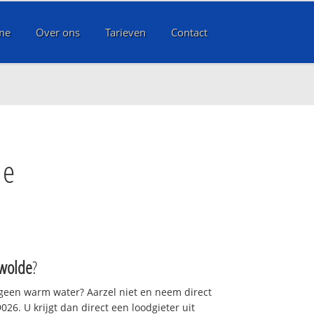
me
Over ons
Tarieven
Contact
de
swolde
?
 geen warm water? Aarzel niet en neem direct
26. U krijgt dan direct een loodgieter uit