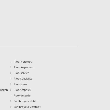
›
Riool verstopt
›
Rioolinspecteur
›
Rioolservice
›
Rioolspecialist
›
Rioolstank
›
nmaken
Riooltechniek
›
Rookdetectie
›
Sanibroyeur defect
›
Sanibroyeur verstopt