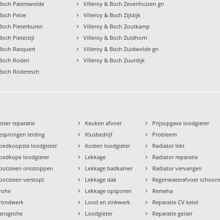
›
 Boch Paterswolde
Villeroy & Boch Zevenhuizen gn
›
 Boch Peize
Villeroy & Boch Zijldijk
›
 Boch Pieterburen
Villeroy & Boch Zoutkamp
›
Boch Pieterzijl
Villeroy & Boch Zuidhorn
›
 Boch Rasquert
Villeroy & Boch Zuidwolde gn
›
 Boch Roden
Villeroy & Boch Zuurdijk
 Boch Roderesch
›
›
eiser reparatie
Keuken afvoer
Prijsopgave loodgieter
›
›
esprongen leiding
Klusbedrijf
Probleem
›
›
oedkoopste loodgieter
Kosten loodgieter
Radiator lekt
›
›
oedkope loodgieter
Lekkage
Radiator reparatie
›
›
ootsteen ontstoppen
Lekkage badkamer
Radiator vervangen
›
›
ootsteen verstopt
Lekkage dak
Regenwaterafvoer schoo
›
›
rohe
Lekkage opsporen
Remeha
›
›
rondwerk
Lood en zinkwerk
Reparatie CV ketel
›
›
ansgrohe
Loodgieter
Reparatie geiser