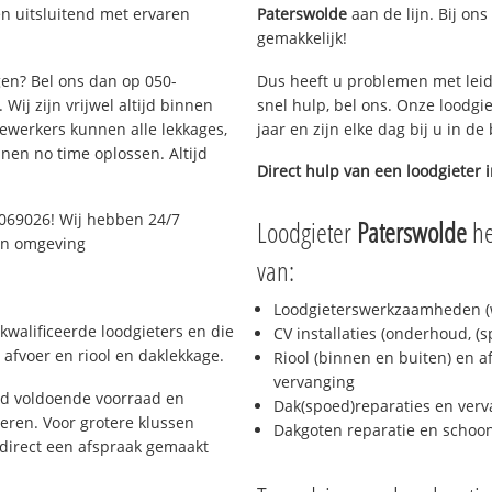
n uitsluitend met ervaren
Paterswolde
aan de lijn. Bij ons
gemakkelijk!
gen? Bel ons dan op 050-
Dus heeft u problemen met leid
Wij zijn vrijwel altijd binnen
snel hulp, bel ons. Onze loodgi
ewerkers kunnen alle lekkages,
jaar en zijn elke dag bij u in d
en no time oplossen. Altijd
Direct hulp van een loodgieter 
069026! Wij hebben 24/7
Loodgieter
Paterswolde
he
 en omgeving
van:
Loodgieterswerkzaamheden (w
kwalificeerde loodgieters en die
CV installaties (onderhoud, (
afvoer en riool en daklekkage.
Riool (binnen en buiten) en a
vervanging
jd voldoende voorraad en
Dak(spoed)reparaties en verv
ren. Voor grotere klussen
Dakgoten reparatie en scho
 direct een afspraak gemaakt