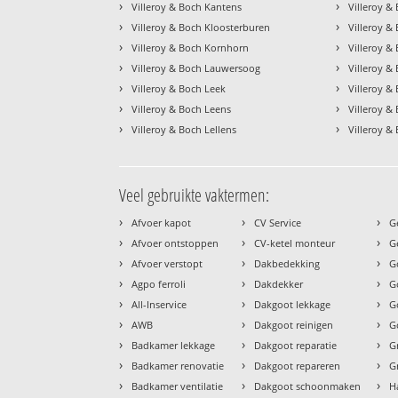
›
›
Villeroy & Boch Kantens
Villeroy &
›
›
Villeroy & Boch Kloosterburen
Villeroy &
›
›
Villeroy & Boch Kornhorn
Villeroy &
›
›
Villeroy & Boch Lauwersoog
Villeroy & 
›
›
Villeroy & Boch Leek
Villeroy &
›
›
Villeroy & Boch Leens
Villeroy &
›
›
Villeroy & Boch Lellens
Villeroy &
Veel gebruikte vaktermen:
›
›
›
Afvoer kapot
CV Service
G
›
›
›
Afvoer ontstoppen
CV-ketel monteur
G
›
›
›
Afvoer verstopt
Dakbedekking
G
›
›
›
Agpo ferroli
Dakdekker
G
›
›
›
All-Inservice
Dakgoot lekkage
G
›
›
›
AWB
Dakgoot reinigen
G
›
›
›
Badkamer lekkage
Dakgoot reparatie
G
›
›
›
Badkamer renovatie
Dakgoot repareren
G
›
›
›
Badkamer ventilatie
Dakgoot schoonmaken
H