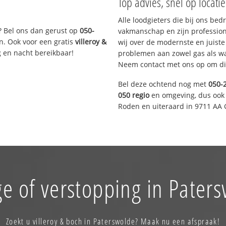
Top advies, snel op locati
Alle loodgieters die bij ons be
? Bel ons dan gerust op
050-
vakmanschap en zijn profession
n. Ook voor een gratis
villeroy &
wij over de modernste en juist
g en nacht bereikbaar!
problemen aan zowel gas als wat
Neem contact met ons op om di
Bel deze ochtend nog met
050-
050 regio
en omgeving, dus ook 
Roden en uiteraard in 9711 AA 
e of verstopping in Pater
Zoekt u villeroy & boch in Paterswolde? Maak nu een afspraak!