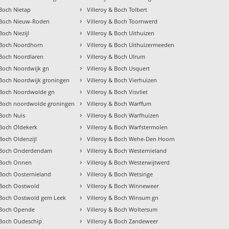
›
 Boch Nietap
Villeroy & Boch Tolbert
›
& Boch Nieuw-Roden
Villeroy & Boch Toornwerd
›
Boch Niezijl
Villeroy & Boch Uithuizen
›
& Boch Noordhorn
Villeroy & Boch Uithuizermeeden
›
 Boch Noordlaren
Villeroy & Boch Ulrum
›
 Boch Noordwijk gn
Villeroy & Boch Usquert
›
 Boch Noordwijk groningen
Villeroy & Boch Vierhuizen
›
& Boch Noordwolde gn
Villeroy & Boch Visvliet
›
& Boch noordwolde groningen
Villeroy & Boch Warffum
›
 Boch Nuis
Villeroy & Boch Warfhuizen
›
 Boch Oldekerk
Villeroy & Boch Warfstermolen
›
 Boch Oldenzijl
Villeroy & Boch Wehe-Den Hoorn
›
& Boch Onderdendam
Villeroy & Boch Westernieland
›
& Boch Onnen
Villeroy & Boch Westerwijtwerd
›
 Boch Oosternieland
Villeroy & Boch Wetsinge
›
 Boch Oostwold
Villeroy & Boch Winneweer
›
& Boch Oostwold gem Leek
Villeroy & Boch Winsum gn
›
& Boch Opende
Villeroy & Boch Woltersum
›
 Boch Oudeschip
Villeroy & Boch Zandeweer