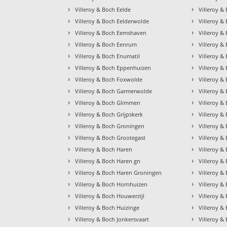
›
›
Villeroy & Boch Eelde
Villeroy &
›
›
Villeroy & Boch Eelderwolde
Villeroy 
›
›
Villeroy & Boch Eemshaven
Villeroy & 
›
›
Villeroy & Boch Eenrum
Villeroy 
›
›
Villeroy & Boch Enumatil
Villeroy &
›
›
Villeroy & Boch Eppenhuizen
Villeroy &
›
›
Villeroy & Boch Foxwolde
Villeroy &
›
›
Villeroy & Boch Garmerwolde
Villeroy 
›
›
Villeroy & Boch Glimmen
Villeroy 
›
›
Villeroy & Boch Grijpskerk
Villeroy &
›
›
Villeroy & Boch Groningen
Villeroy &
›
›
Villeroy & Boch Grootegast
Villeroy &
›
›
Villeroy & Boch Haren
Villeroy 
›
›
Villeroy & Boch Haren gn
Villeroy 
›
›
Villeroy & Boch Haren Groningen
Villeroy &
›
›
Villeroy & Boch Hornhuizen
Villeroy &
›
›
Villeroy & Boch Houwerzijl
Villeroy 
›
›
Villeroy & Boch Huizinge
Villeroy 
›
›
Villeroy & Boch Jonkersvaart
Villeroy &