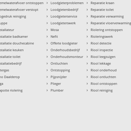
›
›
emelwaterafvoer ontstoppen
Loodgieterproblemen
Reparatie kraan
›
›
emelwaterafvoer verstopt
Loodgietersbedrijf
Reparatie toilet
›
›
ogedruk reiniging
Loodgieterservice
Reparatie verwarming
›
›
uppe
Loodgieterswerk
Reparatie vloerverwarmin
›
›
nstallateur
Mosa
Riolering ontstoppen
›
›
nstallatie badkamer
Nefit
Rioleringswerk
›
›
nstallatie douchecabine
Offerte loodgieter
Riool detectie
›
›
nstallatie keuken
Onderhoudsbedrijf
Riool inspectie
›
›
stallatie toilet
Onderhoudsmonteur
Riool leegzuigen
›
›
stallatiebedrijf
Ontluchten
Riool lekkage
›
›
ntergas
Ontstopping
Riool onderhoud
›
›
tho Daalderop
Pijpsnijder
Riool ontluchten
›
›
aga
Plieger
Riool ontstoppen
›
›
apotte riolering
Plumber
Riool reiniging