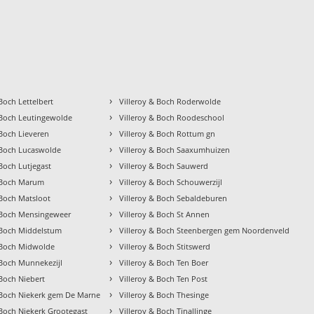
›
 Boch Lettelbert
Villeroy & Boch Roderwolde
›
 Boch Leutingewolde
Villeroy & Boch Roodeschool
›
 Boch Lieveren
Villeroy & Boch Rottum gn
›
 Boch Lucaswolde
Villeroy & Boch Saaxumhuizen
›
 Boch Lutjegast
Villeroy & Boch Sauwerd
›
& Boch Marum
Villeroy & Boch Schouwerzijl
›
 Boch Matsloot
Villeroy & Boch Sebaldeburen
›
& Boch Mensingeweer
Villeroy & Boch St Annen
›
 Boch Middelstum
Villeroy & Boch Steenbergen gem Noordenveld
›
& Boch Midwolde
Villeroy & Boch Stitswerd
›
 Boch Munnekezijl
Villeroy & Boch Ten Boer
›
 Boch Niebert
Villeroy & Boch Ten Post
›
 Boch Niekerk gem De Marne
Villeroy & Boch Thesinge
›
 Boch Niekerk Grootegast
Villeroy & Boch Tinallinge