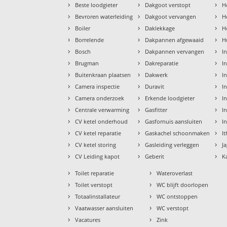
›
›
›
Beste loodgieter
Dakgoot verstopt
H
›
›
›
Bevroren waterleiding
Dakgoot vervangen
H
›
›
›
Boiler
Daklekkage
H
›
›
›
Borrelende
Dakpannen afgewaaid
H
›
›
›
Bosch
Dakpannen vervangen
I
›
›
›
Brugman
Dakreparatie
I
›
›
›
Buitenkraan plaatsen
Dakwerk
I
›
›
›
Camera inspectie
Duravit
I
›
›
›
Camera onderzoek
Erkende loodgieter
In
›
›
›
Centrale verwarming
Gasfitter
In
›
›
›
CV ketel onderhoud
Gasfornuis aansluiten
I
›
›
›
CV ketel reparatie
Gaskachel schoonmaken
I
›
›
›
CV ketel storing
Gasleiding verleggen
J
›
›
›
CV Leiding kapot
Geberit
K
›
›
Toilet reparatie
Wateroverlast
›
›
Toilet verstopt
WC blijft doorlopen
›
›
Totaalinstallateur
WC ontstoppen
›
›
Vaatwasser aansluiten
WC verstopt
›
›
Vacatures
Zink