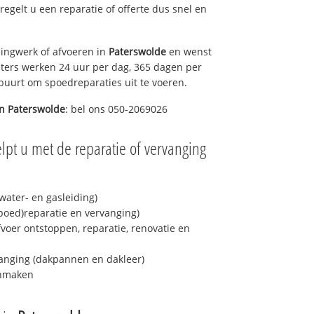
 regelt u een reparatie of offerte dus snel en
ingwerk of afvoeren in
Paterswolde
en wenst
eters werken 24 uur per dag, 365 dagen per
e buurt om spoedreparaties uit te voeren.
in
Paterswolde
: bel ons 050-2069026
lpt u met de reparatie of vervanging
ater- en gasleiding)
spoed)reparatie en vervanging)
fvoer ontstoppen, reparatie, renovatie en
anging (dakpannen en dakleer)
onmaken