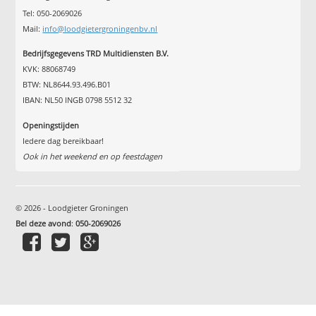
Tel: 050-2069026
Mail:
info@loodgietergroningenbv.nl
Bedrijfsgegevens TRD Multidiensten B.V.
KVK: 88068749
BTW: NL8644.93.496.B01
IBAN: NL50 INGB 0798 5512 32
Openingstijden
Iedere dag bereikbaar!
Ook in het weekend en op feestdagen
© 2026 - Loodgieter Groningen
Bel deze avond
:
050-2069026