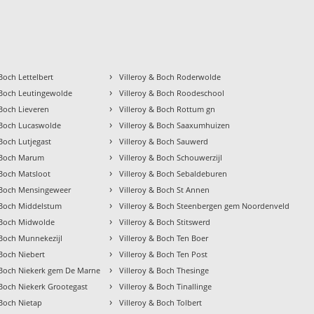
›
 Boch Lettelbert
Villeroy & Boch Roderwolde
›
 Boch Leutingewolde
Villeroy & Boch Roodeschool
›
 Boch Lieveren
Villeroy & Boch Rottum gn
›
 Boch Lucaswolde
Villeroy & Boch Saaxumhuizen
›
 Boch Lutjegast
Villeroy & Boch Sauwerd
›
& Boch Marum
Villeroy & Boch Schouwerzijl
›
 Boch Matsloot
Villeroy & Boch Sebaldeburen
›
& Boch Mensingeweer
Villeroy & Boch St Annen
›
 Boch Middelstum
Villeroy & Boch Steenbergen gem Noordenveld
›
& Boch Midwolde
Villeroy & Boch Stitswerd
›
 Boch Munnekezijl
Villeroy & Boch Ten Boer
›
 Boch Niebert
Villeroy & Boch Ten Post
›
 Boch Niekerk gem De Marne
Villeroy & Boch Thesinge
›
 Boch Niekerk Grootegast
Villeroy & Boch Tinallinge
›
 Boch Nietap
Villeroy & Boch Tolbert