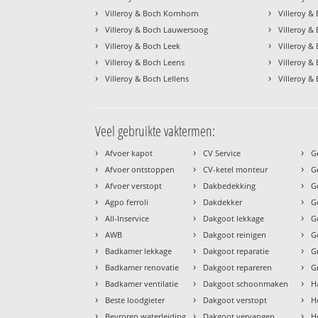
›
›
Villeroy & Boch Kornhorn
Villeroy &
›
›
Villeroy & Boch Lauwersoog
Villeroy & 
›
›
Villeroy & Boch Leek
Villeroy &
›
›
Villeroy & Boch Leens
Villeroy &
›
›
Villeroy & Boch Lellens
Villeroy &
Veel gebruikte vaktermen:
›
›
›
Afvoer kapot
CV Service
G
›
›
›
Afvoer ontstoppen
CV-ketel monteur
G
›
›
›
Afvoer verstopt
Dakbedekking
G
›
›
›
Agpo ferroli
Dakdekker
G
›
›
›
All-Inservice
Dakgoot lekkage
G
›
›
›
AWB
Dakgoot reinigen
G
›
›
›
Badkamer lekkage
Dakgoot reparatie
G
›
›
›
Badkamer renovatie
Dakgoot repareren
G
›
›
›
Badkamer ventilatie
Dakgoot schoonmaken
H
›
›
›
Beste loodgieter
Dakgoot verstopt
H
›
›
›
Bevroren waterleiding
Dakgoot vervangen
H