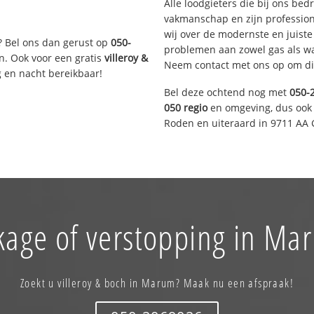
Alle loodgieters die bij ons be
vakmanschap en zijn profession
wij over de modernste en juist
? Bel ons dan gerust op
050-
problemen aan zowel gas als wat
n. Ook voor een gratis
villeroy &
Neem contact met ons op om di
g en nacht bereikbaar!
Bel deze ochtend nog met
050-
050 regio
en omgeving, dus ook 
Roden en uiteraard in 9711 AA 
kage of verstopping in Ma
Zoekt u villeroy & boch in Marum? Maak nu een afspraak!