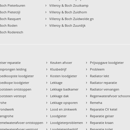
›
 Boch Pieterburen
Villeroy & Boch Zoutkamp
›
Boch Pieterzijl
Villeroy & Boch Zuidhorn
›
 Boch Rasquert
Villeroy & Boch Zuidwolde gn
›
 Boch Roden
Villeroy & Boch Zuurdijk
 Boch Roderesch
›
›
eiser reparatie
Keuken afvoer
Prijsopgave loodgieter
›
›
esprongen leiding
Klusbedrijf
Probleem
›
›
oedkoopste loodgieter
Kosten loodgieter
Radiator lekt
›
›
oedkope loodgieter
Lekkage
Radiator reparatie
›
›
ootsteen ontstoppen
Lekkage badkamer
Radiator vervangen
›
›
ootsteen verstopt
Lekkage dak
Regenwaterafvoer schoo
›
›
rohe
Lekkage opsporen
Remeha
›
›
rondwerk
Lood en zinkwerk
Reparatie CV ketel
›
›
ansgrohe
Loodgieter
Reparatie geiser
›
›
emelwaterafvoer ontstoppen
Loodgieterproblemen
Reparatie kraan
›
›
emelwaterafvoer verstopt
Loodgietersbedrijf
Reparatie toilet