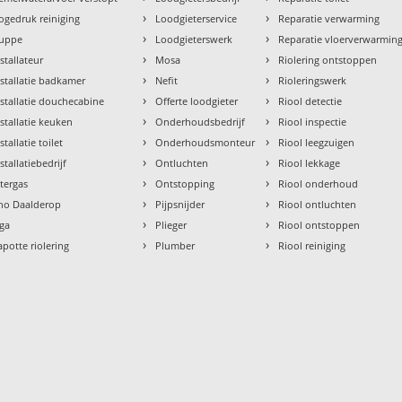
›
›
ogedruk reiniging
Loodgieterservice
Reparatie verwarming
›
›
uppe
Loodgieterswerk
Reparatie vloerverwarmin
›
›
nstallateur
Mosa
Riolering ontstoppen
›
›
nstallatie badkamer
Nefit
Rioleringswerk
›
›
nstallatie douchecabine
Offerte loodgieter
Riool detectie
›
›
nstallatie keuken
Onderhoudsbedrijf
Riool inspectie
›
›
stallatie toilet
Onderhoudsmonteur
Riool leegzuigen
›
›
stallatiebedrijf
Ontluchten
Riool lekkage
›
›
ntergas
Ontstopping
Riool onderhoud
›
›
tho Daalderop
Pijpsnijder
Riool ontluchten
›
›
aga
Plieger
Riool ontstoppen
›
›
apotte riolering
Plumber
Riool reiniging