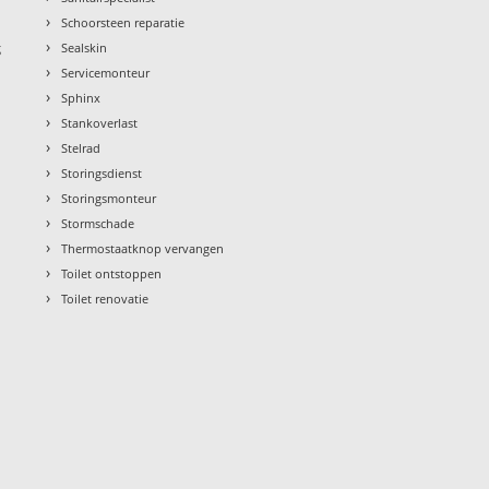
›
Schoorsteen reparatie
›
g
Sealskin
›
Servicemonteur
›
Sphinx
›
Stankoverlast
›
Stelrad
›
Storingsdienst
›
Storingsmonteur
›
Stormschade
›
Thermostaatknop vervangen
›
Toilet ontstoppen
›
Toilet renovatie