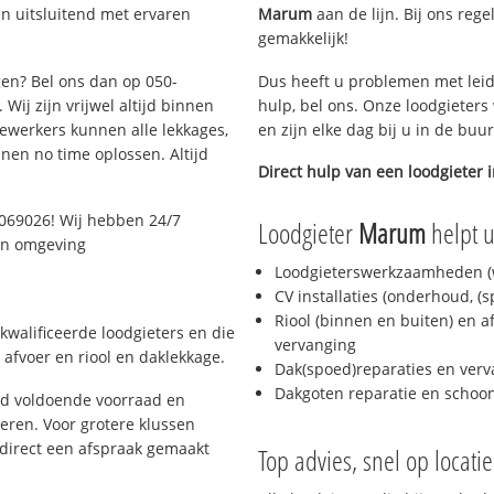
n uitsluitend met ervaren
Marum
aan de lijn. Bij ons rege
gemakkelijk!
gen? Bel ons dan op 050-
Dus heeft u problemen met leid
Wij zijn vrijwel altijd binnen
hulp, bel ons. Onze loodgieters
ewerkers kunnen alle lekkages,
en zijn elke dag bij u in de buu
en no time oplossen. Altijd
Direct hulp van een loodgieter 
069026! Wij hebben 24/7
Loodgieter
Marum
helpt u
 en omgeving
Loodgieterswerkzaamheden (w
CV installaties (onderhoud, (
Riool (binnen en buiten) en a
kwalificeerde loodgieters en die
vervanging
afvoer en riool en daklekkage.
Dak(spoed)reparaties en verv
Dakgoten reparatie en scho
jd voldoende voorraad en
ren. Voor grotere klussen
 direct een afspraak gemaakt
Top advies, snel op locati