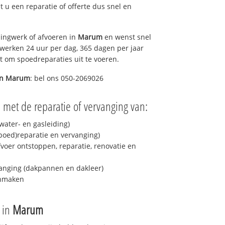
lt u een reparatie of offerte dus snel en
ingwerk of afvoeren in
Marum
en wenst snel
 werken 24 uur per dag, 365 dagen per jaar
rt om spoedreparaties uit te voeren.
in
Marum
: bel ons 050-2069026
 met de reparatie of vervanging van:
ater- en gasleiding)
spoed)reparatie en vervanging)
fvoer ontstoppen, reparatie, renovatie en
anging (dakpannen en dakleer)
onmaken
e in
Marum