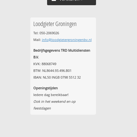
Loodgieter Groningen
Tel: 050-2069026
Mail:
info@loodgietergroningenbv.nl
Bedrijfsgegevens TRD Multidiensten
B.V.
KVK: 88068749
BTW: NL8644.93.496.B01
IBAN: NL50 INGB 0798 5512 32
Openingstijden
Iedere dag bereikbaar!
Ook in het weekend en op
feestdagen