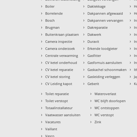
›
›
›
Boiler
Daklekkage
H
›
›
›
Borrelende
Dakpannen afgewaaid
H
›
›
›
Bosch
Dakpannen vervangen
I
›
›
›
Brugman
Dakreparatie
I
›
›
›
Buitenkraan plaatsen
Dakwerk
I
›
›
›
Camera inspectie
Duravit
I
›
›
›
Camera onderzoek
Erkende loodgieter
In
›
›
›
Centrale verwarming
Gasfitter
In
›
›
›
CV ketel onderhoud
Gasfornuis aansluiten
I
›
›
›
CV ketel reparatie
Gaskachel schoonmaken
I
›
›
›
CV ketel storing
Gasleiding verleggen
J
›
›
›
CV Leiding kapot
Geberit
K
›
›
Toilet reparatie
Wateroverlast
›
›
Toilet verstopt
WC blijft doorlopen
›
›
Totaalinstallateur
WC ontstoppen
›
›
Vaatwasser aansluiten
WC verstopt
›
›
Vacatures
Zink
›
Vaillant
›
Vasco