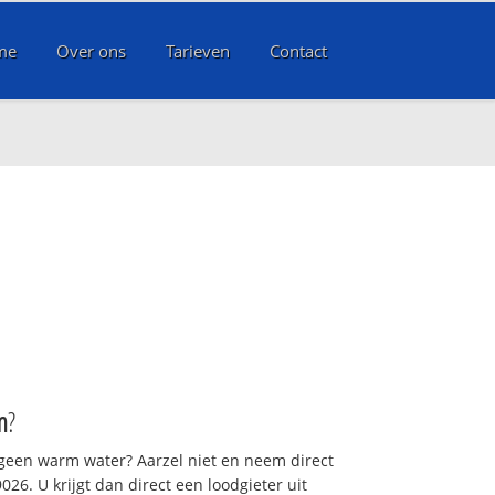
me
Over ons
Tarieven
Contact
m
?
 geen warm water? Aarzel niet en neem direct
26. U krijgt dan direct een loodgieter uit