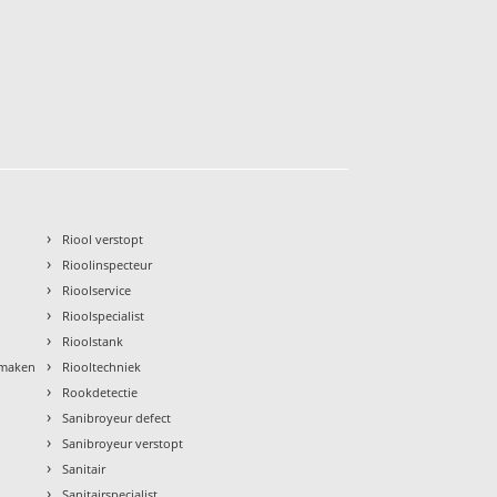
›
Riool verstopt
›
Rioolinspecteur
›
Rioolservice
›
Rioolspecialist
›
Rioolstank
›
nmaken
Riooltechniek
›
Rookdetectie
›
Sanibroyeur defect
›
Sanibroyeur verstopt
›
Sanitair
›
Sanitairspecialist