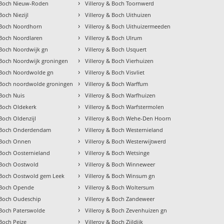
›
& Boch Nieuw-Roden
Villeroy & Boch Toornwerd
›
Boch Niezijl
Villeroy & Boch Uithuizen
›
& Boch Noordhorn
Villeroy & Boch Uithuizermeeden
›
 Boch Noordlaren
Villeroy & Boch Ulrum
›
 Boch Noordwijk gn
Villeroy & Boch Usquert
›
 Boch Noordwijk groningen
Villeroy & Boch Vierhuizen
›
& Boch Noordwolde gn
Villeroy & Boch Visvliet
›
& Boch noordwolde groningen
Villeroy & Boch Warffum
›
 Boch Nuis
Villeroy & Boch Warfhuizen
›
 Boch Oldekerk
Villeroy & Boch Warfstermolen
›
 Boch Oldenzijl
Villeroy & Boch Wehe-Den Hoorn
›
& Boch Onderdendam
Villeroy & Boch Westernieland
›
& Boch Onnen
Villeroy & Boch Westerwijtwerd
›
 Boch Oosternieland
Villeroy & Boch Wetsinge
›
 Boch Oostwold
Villeroy & Boch Winneweer
›
& Boch Oostwold gem Leek
Villeroy & Boch Winsum gn
›
& Boch Opende
Villeroy & Boch Woltersum
›
 Boch Oudeschip
Villeroy & Boch Zandeweer
›
 Boch Paterswolde
Villeroy & Boch Zevenhuizen gn
›
 Boch Peize
Villeroy & Boch Zijldijk