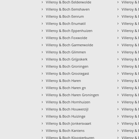
›
›
Villeroy & Boch Eelderwolde
Villeroy 
›
›
Villeroy & Boch Eemshaven
Villeroy & 
›
›
Villeroy & Boch Eenrum
Villeroy 
›
›
Villeroy & Boch Enumatil
Villeroy &
›
›
Villeroy & Boch Eppenhuizen
Villeroy &
›
›
Villeroy & Boch Foxwolde
Villeroy &
›
›
Villeroy & Boch Garmerwolde
Villeroy 
›
›
Villeroy & Boch Glimmen
Villeroy 
›
›
Villeroy & Boch Grijpskerk
Villeroy &
›
›
Villeroy & Boch Groningen
Villeroy &
›
›
Villeroy & Boch Grootegast
Villeroy &
›
›
Villeroy & Boch Haren
Villeroy 
›
›
Villeroy & Boch Haren gn
Villeroy 
›
›
Villeroy & Boch Haren Groningen
Villeroy &
›
›
Villeroy & Boch Hornhuizen
Villeroy &
›
›
Villeroy & Boch Houwerzijl
Villeroy 
›
›
Villeroy & Boch Huizinge
Villeroy 
›
›
Villeroy & Boch Jonkersvaart
Villeroy &
›
›
Villeroy & Boch Kantens
Villeroy &
›
›
Villeroy & Boch Kloosterburen
Villeroy &