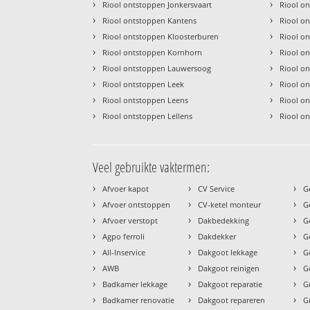
›
›
Riool ontstoppen Jonkersvaart
Riool o
›
›
Riool ontstoppen Kantens
Riool o
›
›
Riool ontstoppen Kloosterburen
Riool o
›
›
Riool ontstoppen Kornhorn
Riool o
›
›
Riool ontstoppen Lauwersoog
Riool on
›
›
Riool ontstoppen Leek
Riool o
›
›
Riool ontstoppen Leens
Riool o
›
›
Riool ontstoppen Lellens
Riool o
Veel gebruikte vaktermen:
›
›
›
Afvoer kapot
CV Service
G
›
›
›
Afvoer ontstoppen
CV-ketel monteur
G
›
›
›
Afvoer verstopt
Dakbedekking
G
›
›
›
Agpo ferroli
Dakdekker
G
›
›
›
All-Inservice
Dakgoot lekkage
G
›
›
›
AWB
Dakgoot reinigen
G
›
›
›
Badkamer lekkage
Dakgoot reparatie
G
›
›
›
Badkamer renovatie
Dakgoot repareren
G