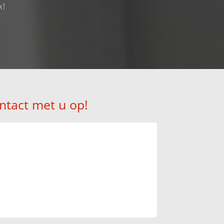
k!
ntact met u op!