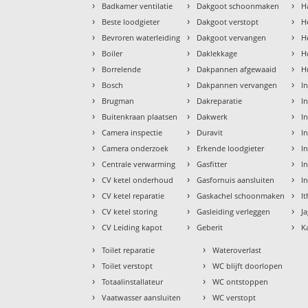
›
›
›
Badkamer ventilatie
Dakgoot schoonmaken
H
›
›
›
Beste loodgieter
Dakgoot verstopt
H
›
›
›
Bevroren waterleiding
Dakgoot vervangen
H
›
›
›
Boiler
Daklekkage
H
›
›
›
Borrelende
Dakpannen afgewaaid
H
›
›
›
Bosch
Dakpannen vervangen
I
›
›
›
Brugman
Dakreparatie
I
›
›
›
Buitenkraan plaatsen
Dakwerk
I
›
›
›
Camera inspectie
Duravit
I
›
›
›
Camera onderzoek
Erkende loodgieter
In
›
›
›
Centrale verwarming
Gasfitter
In
›
›
›
CV ketel onderhoud
Gasfornuis aansluiten
I
›
›
›
CV ketel reparatie
Gaskachel schoonmaken
I
›
›
›
CV ketel storing
Gasleiding verleggen
J
›
›
›
CV Leiding kapot
Geberit
K
›
›
Toilet reparatie
Wateroverlast
›
›
Toilet verstopt
WC blijft doorlopen
›
›
Totaalinstallateur
WC ontstoppen
›
›
Vaatwasser aansluiten
WC verstopt