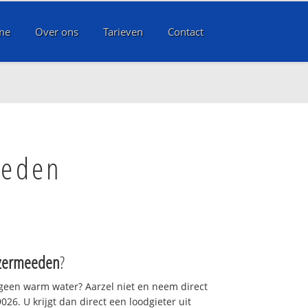
me
Over ons
Tarieven
Contact
eeden
izermeeden
?
 geen warm water? Aarzel niet en neem direct
26. U krijgt dan direct een loodgieter uit