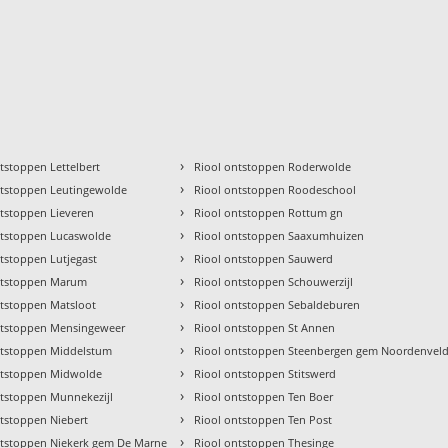
›
tstoppen Lettelbert
Riool ontstoppen Roderwolde
›
ntstoppen Leutingewolde
Riool ontstoppen Roodeschool
›
ntstoppen Lieveren
Riool ontstoppen Rottum gn
›
ntstoppen Lucaswolde
Riool ontstoppen Saaxumhuizen
›
tstoppen Lutjegast
Riool ontstoppen Sauwerd
›
ntstoppen Marum
Riool ontstoppen Schouwerzijl
›
ntstoppen Matsloot
Riool ontstoppen Sebaldeburen
›
ntstoppen Mensingeweer
Riool ontstoppen St Annen
›
ntstoppen Middelstum
Riool ontstoppen Steenbergen gem Noordenvel
›
ntstoppen Midwolde
Riool ontstoppen Stitswerd
›
ntstoppen Munnekezijl
Riool ontstoppen Ten Boer
›
ntstoppen Niebert
Riool ontstoppen Ten Post
›
ntstoppen Niekerk gem De Marne
Riool ontstoppen Thesinge