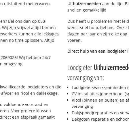
n uitsluitend met ervaren
Uithuizermeeden
aan de lijn. Bi
snel en gemakkelijk!
gen? Bel ons dan op 050-
Dus heeft u problemen met leid
Wij zijn vrijwel altijd binnen
wenst snel hulp, bel ons. Onze 
ewerkers kunnen alle lekkages,
dagen per jaar en zijn elke dag 
en no time oplossen. Altijd
voeren.
Direct hulp van een loodgieter 
-2069026! Wij hebben 24/7
 en omgeving
Loodgieter
Uithuizermeed
vervanging van:
kwalificeerde loodgieters en die
Loodgieterswerkzaamheden (w
afvoer en riool en daklekkage.
CV installaties (onderhoud, (
Riool (binnen en buiten) en a
jd voldoende voorraad en
vervanging
ren. Voor grotere klussen
Dak(spoed)reparaties en verv
 direct een afspraak gemaakt
Dakgoten reparatie en scho