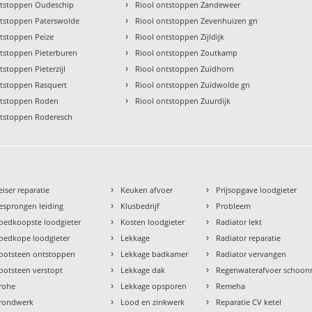
›
ntstoppen Oudeschip
Riool ontstoppen Zandeweer
›
ntstoppen Paterswolde
Riool ontstoppen Zevenhuizen gn
›
ntstoppen Peize
Riool ontstoppen Zijldijk
›
ntstoppen Pieterburen
Riool ontstoppen Zoutkamp
›
tstoppen Pieterzijl
Riool ontstoppen Zuidhorn
›
ntstoppen Rasquert
Riool ontstoppen Zuidwolde gn
›
ntstoppen Roden
Riool ontstoppen Zuurdijk
ntstoppen Roderesch
›
›
eiser reparatie
Keuken afvoer
Prijsopgave loodgieter
›
›
esprongen leiding
Klusbedrijf
Probleem
›
›
oedkoopste loodgieter
Kosten loodgieter
Radiator lekt
›
›
oedkope loodgieter
Lekkage
Radiator reparatie
›
›
ootsteen ontstoppen
Lekkage badkamer
Radiator vervangen
›
›
ootsteen verstopt
Lekkage dak
Regenwaterafvoer schoo
›
›
rohe
Lekkage opsporen
Remeha
›
›
rondwerk
Lood en zinkwerk
Reparatie CV ketel