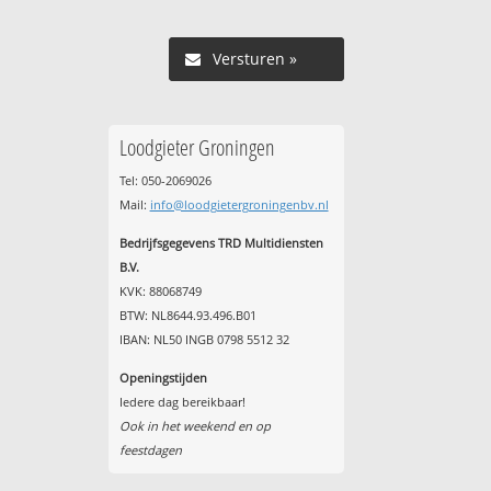
Versturen »
Loodgieter Groningen
Tel: 050-2069026
Mail:
info@loodgietergroningenbv.nl
Bedrijfsgegevens TRD Multidiensten
B.V.
KVK: 88068749
BTW: NL8644.93.496.B01
IBAN: NL50 INGB 0798 5512 32
Openingstijden
d
Iedere dag bereikbaar!
Ook in het weekend en op
feestdagen