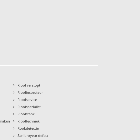
›
Riool verstopt
›
Rioolinspecteur
›
Rioolservice
›
Rioolspecialist
›
Rioolstank
›
nmaken
Riooltechniek
›
Rookdetectie
›
Sanibroyeur defect