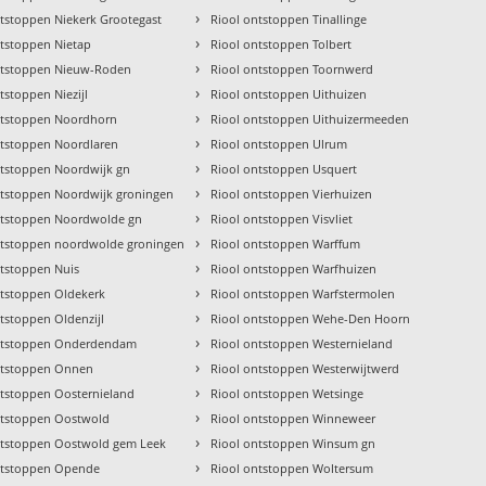
›
ntstoppen Niekerk Grootegast
Riool ontstoppen Tinallinge
›
ntstoppen Nietap
Riool ontstoppen Tolbert
›
ntstoppen Nieuw-Roden
Riool ontstoppen Toornwerd
›
tstoppen Niezijl
Riool ontstoppen Uithuizen
›
ntstoppen Noordhorn
Riool ontstoppen Uithuizermeeden
›
ntstoppen Noordlaren
Riool ontstoppen Ulrum
›
ntstoppen Noordwijk gn
Riool ontstoppen Usquert
›
ntstoppen Noordwijk groningen
Riool ontstoppen Vierhuizen
›
ntstoppen Noordwolde gn
Riool ontstoppen Visvliet
›
ntstoppen noordwolde groningen
Riool ontstoppen Warffum
›
ntstoppen Nuis
Riool ontstoppen Warfhuizen
›
ntstoppen Oldekerk
Riool ontstoppen Warfstermolen
›
tstoppen Oldenzijl
Riool ontstoppen Wehe-Den Hoorn
›
ntstoppen Onderdendam
Riool ontstoppen Westernieland
›
ntstoppen Onnen
Riool ontstoppen Westerwijtwerd
›
ntstoppen Oosternieland
Riool ontstoppen Wetsinge
›
ntstoppen Oostwold
Riool ontstoppen Winneweer
›
ntstoppen Oostwold gem Leek
Riool ontstoppen Winsum gn
›
ntstoppen Opende
Riool ontstoppen Woltersum