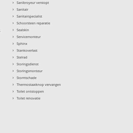
›
Sanibroyeur verstopt
›
Sanitair
›
Sanitairspecialist
›
Schoorsteen reparatie
›
g
Sealskin
›
Servicemonteur
›
Sphinx
›
Stankoverlast
›
Stelrad
›
Storingsdienst
›
Storingsmonteur
›
Stormschade
›
Thermostaatknop vervangen
›
Toilet ontstoppen
›
Toilet renovatie