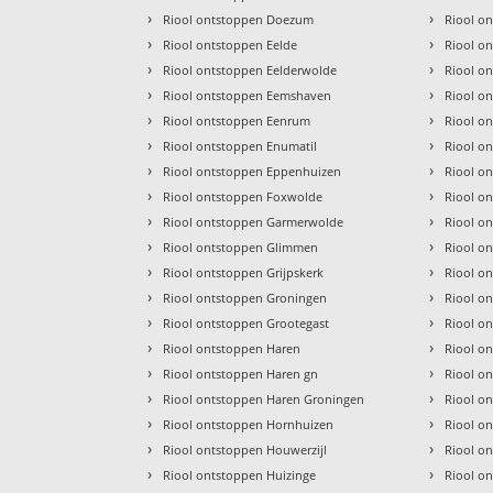
›
›
Riool ontstoppen Doezum
Riool o
›
›
Riool ontstoppen Eelde
Riool o
›
›
Riool ontstoppen Eelderwolde
Riool o
›
›
Riool ontstoppen Eemshaven
Riool on
›
›
Riool ontstoppen Eenrum
Riool o
›
›
Riool ontstoppen Enumatil
Riool o
›
›
Riool ontstoppen Eppenhuizen
Riool o
›
›
Riool ontstoppen Foxwolde
Riool o
›
›
Riool ontstoppen Garmerwolde
Riool o
›
›
Riool ontstoppen Glimmen
Riool o
›
›
Riool ontstoppen Grijpskerk
Riool o
›
›
Riool ontstoppen Groningen
Riool o
›
›
Riool ontstoppen Grootegast
Riool on
›
›
Riool ontstoppen Haren
Riool o
›
›
Riool ontstoppen Haren gn
Riool o
›
›
Riool ontstoppen Haren Groningen
Riool o
›
›
Riool ontstoppen Hornhuizen
Riool o
›
›
Riool ontstoppen Houwerzijl
Riool o
›
›
Riool ontstoppen Huizinge
Riool o