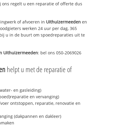
j ons regelt u een reparatie of offerte dus
ingwerk of afvoeren in
Uithuizermeeden
en
loodgieters werken 24 uur per dag, 365
bij u in de buurt om spoedreparaties uit te
in
Uithuizermeeden
: bel ons 050-2069026
en
helpt u met de reparatie of
ater- en gasleiding)
spoed)reparatie en vervanging)
fvoer ontstoppen, reparatie, renovatie en
anging (dakpannen en dakleer)
onmaken