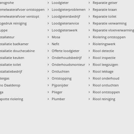
›
›
ansgrohe
Loodgieter
Reparatie geiser
›
›
emelwaterafvoer ontstoppen
Loodgieterproblemen
Reparatie kraan
›
›
emelwaterafvoer verstopt
Loodgietersbedrijf
Reparatie toilet
›
›
ogedruk reiniging
Loodgieterservice
Reparatie verwarming
›
›
uppe
Loodgieterswerk
Reparatie vloerverwarmin
›
›
nstallateur
Mosa
Riolering ontstoppen
›
›
nstallatie badkamer
Nefit
Rioleringswerk
›
›
nstallatie douchecabine
Offerte loodgieter
Riool detectie
›
›
nstallatie keuken
Onderhoudsbedrijf
Riool inspectie
›
›
stallatie toilet
Onderhoudsmonteur
Riool leegzuigen
›
›
stallatiebedrijf
Ontluchten
Riool lekkage
›
›
ntergas
Ontstopping
Riool onderhoud
›
›
tho Daalderop
Pijpsnijder
Riool ontluchten
›
›
aga
Plieger
Riool ontstoppen
›
›
apotte riolering
Plumber
Riool reiniging