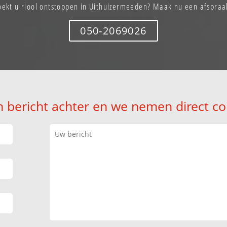
oekt u riool ontstoppen in Uithuizermeeden? Maak nu een afspraa
050-2069026
n bericht achter en we nemen direct co