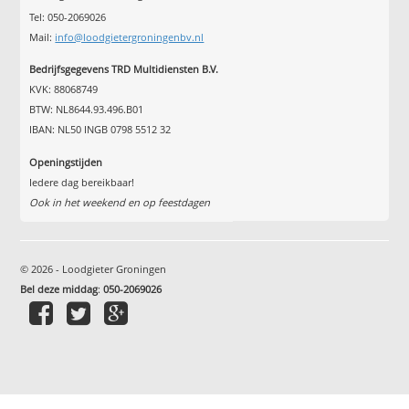
Tel: 050-2069026
Mail:
info@loodgietergroningenbv.nl
Bedrijfsgegevens TRD Multidiensten B.V.
KVK: 88068749
BTW: NL8644.93.496.B01
IBAN: NL50 INGB 0798 5512 32
Openingstijden
Iedere dag bereikbaar!
Ook in het weekend en op feestdagen
© 2026 - Loodgieter Groningen
Bel deze middag
:
050-2069026