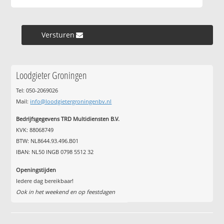
Versturen »
Loodgieter Groningen
Tel: 050-2069026
Mail:
info@loodgietergroningenbv.nl
Bedrijfsgegevens TRD Multidiensten B.V.
KVK: 88068749
BTW: NL8644.93.496.B01
IBAN: NL50 INGB 0798 5512 32
Openingstijden
Iedere dag bereikbaar!
Ook in het weekend en op feestdagen