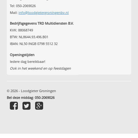
Tel: 050-2069026
Mail:
info@loodgietergroningenbv.nl
Bedrijfsgegevens TRD Multidiensten B.V.
KVK: 88068749
BTW: NL8644.93.496.B01
IBAN: NL50 INGB 0798 5512 32
Openingstijden
Iedere dag bereikbaar!
Ook in het weekend en op feestdagen
© 2026 - Loodgieter Groningen
Bel deze middag
:
050-2069026