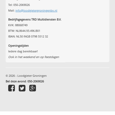
Tel: 050-2069026
Mail:
info@loodgietergroningenbv.nl
Bedrijfsgegevens TRD Multidiensten B.V.
KVK: 88068749
BTW: NL8644.93.496.B01
IBAN: NL50 INGB 0798 5512 32
Openingstijden
Iedere dag bereikbaar!
Ook in het weekend en op feestdagen
© 2026 - Loodgieter Groningen
Bel deze avond
:
050-2069026