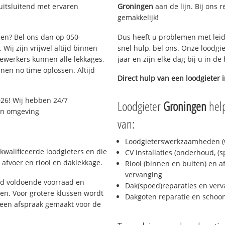
uitsluitend met ervaren
Groningen
aan de lijn. Bij ons r
gemakkelijk!
gen? Bel ons dan op 050-
Dus heeft u problemen met leid
Wij zijn vrijwel altijd binnen
snel hulp, bel ons. Onze loodgi
ewerkers kunnen alle lekkages,
jaar en zijn elke dag bij u in d
en no time oplossen. Altijd
Direct hulp van een loodgieter 
26! Wij hebben 24/7
Loodgieter
Groningen
help
 en omgeving
van:
Loodgieterswerkzaamheden (w
kwalificeerde loodgieters en die
CV installaties (onderhoud, (
afvoer en riool en daklekkage.
Riool (binnen en buiten) en a
vervanging
jd voldoende voorraad en
Dak(spoed)reparaties en verv
n. Voor grotere klussen wordt
Dakgoten reparatie en scho
 een afspraak gemaakt voor de