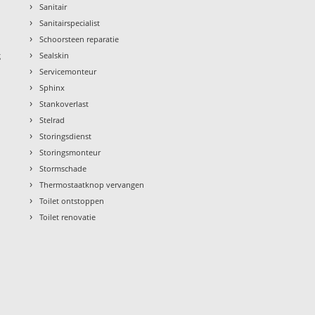
›
Sanitair
›
Sanitairspecialist
›
Schoorsteen reparatie
›
g
Sealskin
›
Servicemonteur
›
Sphinx
›
Stankoverlast
›
Stelrad
›
Storingsdienst
›
Storingsmonteur
›
Stormschade
›
Thermostaatknop vervangen
›
Toilet ontstoppen
›
Toilet renovatie