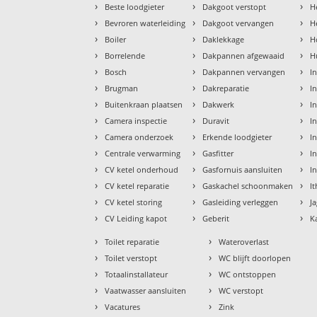
›
›
›
Beste loodgieter
Dakgoot verstopt
H
›
›
›
Bevroren waterleiding
Dakgoot vervangen
H
›
›
›
Boiler
Daklekkage
H
›
›
›
Borrelende
Dakpannen afgewaaid
H
›
›
›
Bosch
Dakpannen vervangen
I
›
›
›
Brugman
Dakreparatie
I
›
›
›
Buitenkraan plaatsen
Dakwerk
I
›
›
›
Camera inspectie
Duravit
I
›
›
›
Camera onderzoek
Erkende loodgieter
In
›
›
›
Centrale verwarming
Gasfitter
In
›
›
›
CV ketel onderhoud
Gasfornuis aansluiten
I
›
›
›
CV ketel reparatie
Gaskachel schoonmaken
I
›
›
›
CV ketel storing
Gasleiding verleggen
J
›
›
›
CV Leiding kapot
Geberit
K
›
›
Toilet reparatie
Wateroverlast
›
›
Toilet verstopt
WC blijft doorlopen
›
›
Totaalinstallateur
WC ontstoppen
›
›
Vaatwasser aansluiten
WC verstopt
›
›
Vacatures
Zink