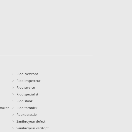
›
Riool verstopt
›
Rioolinspecteur
›
Rioolservice
›
Rioolspecialist
›
Rioolstank
›
nmaken
Riooltechniek
›
Rookdetectie
›
Sanibroyeur defect
›
Sanibroyeur verstopt