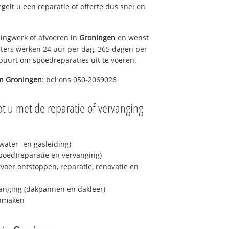
egelt u een reparatie of offerte dus snel en
ingwerk of afvoeren in
Groningen
en wenst
eters werken 24 uur per dag, 365 dagen per
e buurt om spoedreparaties uit te voeren.
in
Groningen
: bel ons 050-2069026
t u met de reparatie of vervanging
ater- en gasleiding)
spoed)reparatie en vervanging)
fvoer ontstoppen, reparatie, renovatie en
anging (dakpannen en dakleer)
onmaken