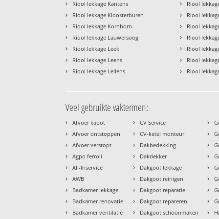
›
›
Riool lekkage Kantens
Riool lekkag
›
›
Riool lekkage Kloosterburen
Riool lekkag
›
›
Riool lekkage Kornhorn
Riool lekkag
›
›
Riool lekkage Lauwersoog
Riool lekkage
›
›
Riool lekkage Leek
Riool lekkag
›
›
Riool lekkage Leens
Riool lekka
›
›
Riool lekkage Lellens
Riool lekka
Veel gebruikte vaktermen:
›
›
›
Afvoer kapot
CV Service
G
›
›
›
Afvoer ontstoppen
CV-ketel monteur
G
›
›
›
Afvoer verstopt
Dakbedekking
G
›
›
›
Agpo ferroli
Dakdekker
G
›
›
›
All-Inservice
Dakgoot lekkage
G
›
›
›
AWB
Dakgoot reinigen
G
›
›
›
Badkamer lekkage
Dakgoot reparatie
G
›
›
›
Badkamer renovatie
Dakgoot repareren
G
›
›
›
Badkamer ventilatie
Dakgoot schoonmaken
H