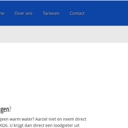
me
Over ons
Tarieven
Contact
ngen
?
 geen warm water? Aarzel niet en neem direct
26. U krijgt dan direct een loodgieter uit