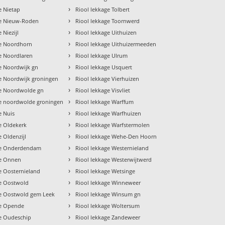
›
e Nietap
Riool lekkage Tolbert
›
ge Nieuw-Roden
Riool lekkage Toornwerd
›
 Niezijl
Riool lekkage Uithuizen
›
ge Noordhorn
Riool lekkage Uithuizermeeden
›
e Noordlaren
Riool lekkage Ulrum
›
e Noordwijk gn
Riool lekkage Usquert
›
ge Noordwijk groningen
Riool lekkage Vierhuizen
›
ge Noordwolde gn
Riool lekkage Visvliet
›
ge noordwolde groningen
Riool lekkage Warffum
›
e Nuis
Riool lekkage Warfhuizen
›
e Oldekerk
Riool lekkage Warfstermolen
›
e Oldenzijl
Riool lekkage Wehe-Den Hoorn
›
ge Onderdendam
Riool lekkage Westernieland
›
ge Onnen
Riool lekkage Westerwijtwerd
›
e Oosternieland
Riool lekkage Wetsinge
›
ge Oostwold
Riool lekkage Winneweer
›
ge Oostwold gem Leek
Riool lekkage Winsum gn
›
ge Opende
Riool lekkage Woltersum
›
ge Oudeschip
Riool lekkage Zandeweer