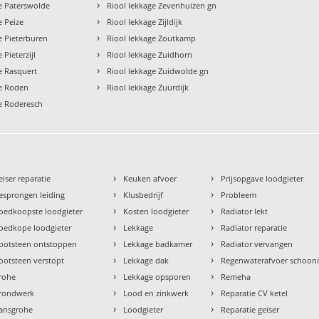
›
e Paterswolde
Riool lekkage Zevenhuizen gn
›
e Peize
Riool lekkage Zijldijk
›
e Pieterburen
Riool lekkage Zoutkamp
›
 Pieterzijl
Riool lekkage Zuidhorn
›
e Rasquert
Riool lekkage Zuidwolde gn
›
ge Roden
Riool lekkage Zuurdijk
ge Roderesch
›
›
eiser reparatie
Keuken afvoer
Prijsopgave loodgieter
›
›
esprongen leiding
Klusbedrijf
Probleem
›
›
oedkoopste loodgieter
Kosten loodgieter
Radiator lekt
›
›
oedkope loodgieter
Lekkage
Radiator reparatie
›
›
ootsteen ontstoppen
Lekkage badkamer
Radiator vervangen
›
›
ootsteen verstopt
Lekkage dak
Regenwaterafvoer schoo
›
›
rohe
Lekkage opsporen
Remeha
›
›
rondwerk
Lood en zinkwerk
Reparatie CV ketel
›
›
ansgrohe
Loodgieter
Reparatie geiser