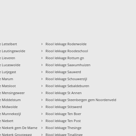
›
e Lettelbert
Riool lekkage Roderwolde
›
ge Leutingewolde
Riool lekkage Roodeschool
›
e Lieveren
Riool lekkage Rottum gn
›
ge Lucaswolde
Riool lekkage Saaxumhuizen
›
e Lutjegast
Riool lekkage Sauwerd
›
ge Marum
Riool lekkage Schouwerzijl
›
e Matsloot
Riool lekkage Sebaldeburen
›
ge Mensingeweer
Riool lekkage St Annen
›
ge Middelstum
Riool lekkage Steenbergen gem Noordenveld
›
ge Midwolde
Riool lekkage Stitswerd
›
e Munnekezijl
Riool lekkage Ten Boer
›
e Niebert
Riool lekkage Ten Post
›
ge Niekerk gem De Marne
Riool lekkage Thesinge
›
e Niekerk Grootegast
Riool lekkage Tinallinge