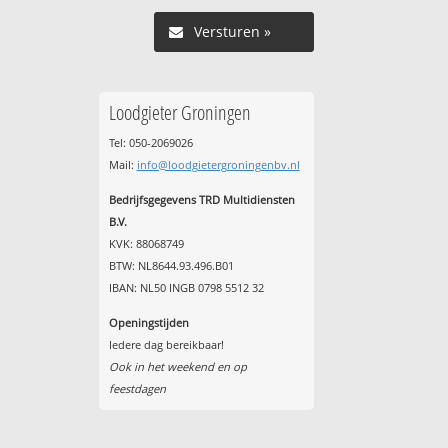
Versturen »
Loodgieter Groningen
Tel: 050-2069026
Mail:
info@loodgietergroningenbv.nl
Bedrijfsgegevens TRD Multidiensten
B.V.
KVK: 88068749
BTW: NL8644.93.496.B01
IBAN: NL50 INGB 0798 5512 32
Openingstijden
Iedere dag bereikbaar!
Ook in het weekend en op
feestdagen