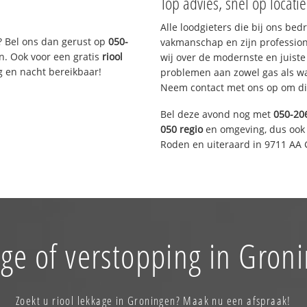
Top advies, snel op locati
Alle loodgieters die bij ons be
? Bel ons dan gerust op
050-
vakmanschap en zijn profession
n. Ook voor een gratis
riool
wij over de modernste en juist
g en nacht bereikbaar!
problemen aan zowel gas als wat
Neem contact met ons op om di
Bel deze avond nog met
050-20
050 regio
en omgeving, dus ook 
Roden en uiteraard in 9711 AA 
ge of verstopping in Gron
Zoekt u riool lekkage in Groningen? Maak nu een afspraak!