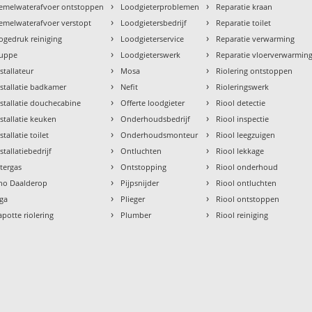
›
›
emelwaterafvoer ontstoppen
Loodgieterproblemen
Reparatie kraan
›
›
emelwaterafvoer verstopt
Loodgietersbedrijf
Reparatie toilet
›
›
ogedruk reiniging
Loodgieterservice
Reparatie verwarming
›
›
uppe
Loodgieterswerk
Reparatie vloerverwarmin
›
›
nstallateur
Mosa
Riolering ontstoppen
›
›
nstallatie badkamer
Nefit
Rioleringswerk
›
›
nstallatie douchecabine
Offerte loodgieter
Riool detectie
›
›
nstallatie keuken
Onderhoudsbedrijf
Riool inspectie
›
›
stallatie toilet
Onderhoudsmonteur
Riool leegzuigen
›
›
stallatiebedrijf
Ontluchten
Riool lekkage
›
›
ntergas
Ontstopping
Riool onderhoud
›
›
tho Daalderop
Pijpsnijder
Riool ontluchten
›
›
aga
Plieger
Riool ontstoppen
›
›
apotte riolering
Plumber
Riool reiniging