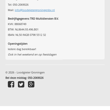
Tel: 050-2069026
Mail:
info@loodgietergroningenbv.nl
Bedrijfsgegevens TRD Multidiensten B.V.
KVK: 88068749
BTW: NL8644.93.496.B01
IBAN: NL50 INGB 0798 5512 32
Openingstijden
Iedere dag bereikbaar!
Ook in het weekend en op feestdagen
© 2026 - Loodgieter Groningen
Bel deze middag
:
050-2069026