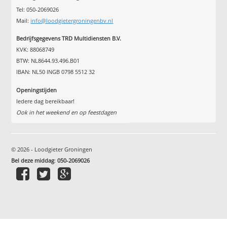
Tel: 050-2069026
Mail:
info@loodgietergroningenbv.nl
Bedrijfsgegevens TRD Multidiensten B.V.
KVK: 88068749
BTW: NL8644.93.496.B01
IBAN: NL50 INGB 0798 5512 32
Openingstijden
Iedere dag bereikbaar!
Ook in het weekend en op feestdagen
© 2026 - Loodgieter Groningen
Bel deze middag
:
050-2069026