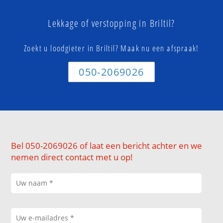
Lekkage of verstopping in Briltil?
Zoekt u loodgieter in Briltil? Maak nu een afspraak!
050-2069026
Bel 050-2069026 of laat een bericht achter en we
nemen direct contact met u op!