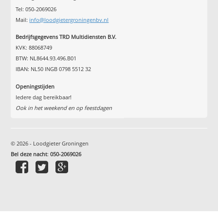
Tel: 050-2069026
Mail:
info@loodgietergroningenbv.nl
Bedrijfsgegevens TRD Multidiensten B.V.
KVK: 88068749
BTW: NL8644.93.496.B01
IBAN: NL50 INGB 0798 5512 32
Openingstijden
Iedere dag bereikbaar!
Ook in het weekend en op feestdagen
© 2026 - Loodgieter Groningen
Bel deze nacht
:
050-2069026