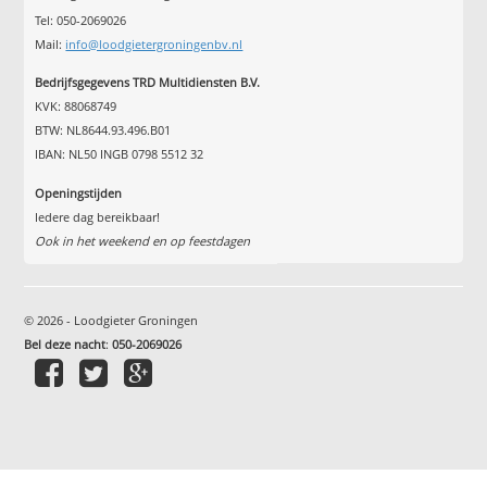
Tel: 050-2069026
Mail:
info@loodgietergroningenbv.nl
Bedrijfsgegevens TRD Multidiensten B.V.
KVK: 88068749
BTW: NL8644.93.496.B01
IBAN: NL50 INGB 0798 5512 32
Openingstijden
Iedere dag bereikbaar!
Ook in het weekend en op feestdagen
© 2026 - Loodgieter Groningen
Bel deze nacht
:
050-2069026