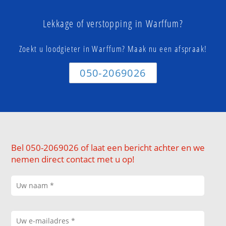
Lekkage of verstopping in Warffum?
Zoekt u loodgieter in Warffum? Maak nu een afspraak!
050-2069026
Bel 050-2069026 of laat een bericht achter en we
nemen direct contact met u op!