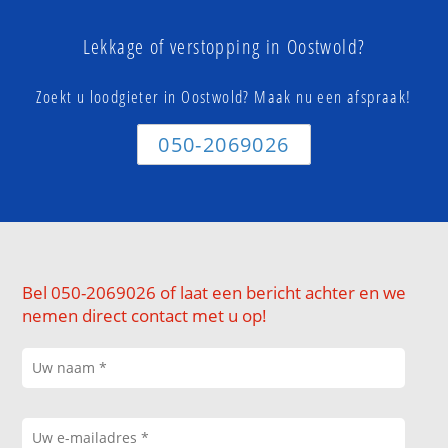
Lekkage of verstopping in Oostwold?
Zoekt u loodgieter in Oostwold? Maak nu een afspraak!
050-2069026
Bel 050-2069026 of laat een bericht achter en we
nemen direct contact met u op!