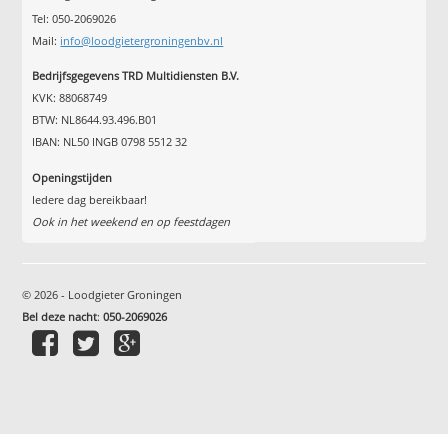
Tel: 050-2069026
Mail:
info@loodgietergroningenbv.nl
Bedrijfsgegevens TRD Multidiensten B.V.
KVK: 88068749
BTW: NL8644.93.496.B01
IBAN: NL50 INGB 0798 5512 32
Openingstijden
Iedere dag bereikbaar!
Ook in het weekend en op feestdagen
© 2026 - Loodgieter Groningen
Bel deze nacht
:
050-2069026