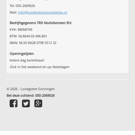
Tel: 050-2069026
Mail:
info@loodgietergroningenbv.nl
Bedrijfsgegevens TRD Multidiensten B.V.
KVK: 88068749
BTW: NL8644.93.496.B01
IBAN: NL50 INGB 0798 5512 32
Openingstijden
Iedere dag bereikbaar!
Ook in het weekend en op feestdagen
© 2026 - Loodgieter Groningen
Bel deze ochtend
:
050-2069026