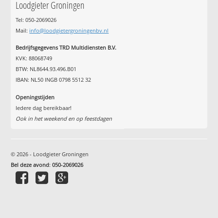
Loodgieter Groningen
Tel: 050-2069026
Mail:
info@loodgietergroningenbv.nl
Bedrijfsgegevens TRD Multidiensten B.V.
KVK: 88068749
BTW: NL8644.93.496.B01
IBAN: NL50 INGB 0798 5512 32
Openingstijden
Iedere dag bereikbaar!
Ook in het weekend en op feestdagen
© 2026 - Loodgieter Groningen
Bel deze avond
:
050-2069026