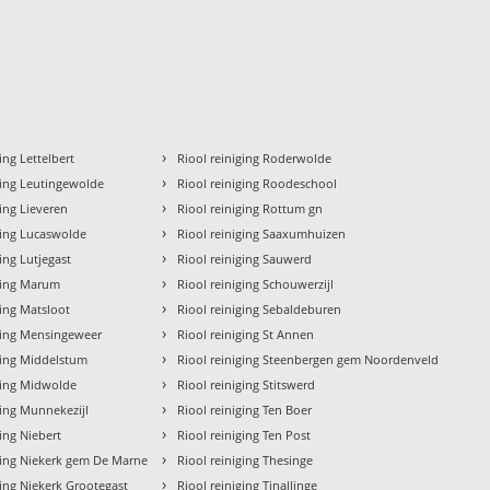
›
ing Lettelbert
Riool reiniging Roderwolde
›
ging Leutingewolde
Riool reiniging Roodeschool
›
ging Lieveren
Riool reiniging Rottum gn
›
ging Lucaswolde
Riool reiniging Saaxumhuizen
›
ging Lutjegast
Riool reiniging Sauwerd
›
iging Marum
Riool reiniging Schouwerzijl
›
ging Matsloot
Riool reiniging Sebaldeburen
›
iging Mensingeweer
Riool reiniging St Annen
›
ging Middelstum
Riool reiniging Steenbergen gem Noordenveld
›
ging Midwolde
Riool reiniging Stitswerd
›
ging Munnekezijl
Riool reiniging Ten Boer
›
ging Niebert
Riool reiniging Ten Post
›
ging Niekerk gem De Marne
Riool reiniging Thesinge
›
ging Niekerk Grootegast
Riool reiniging Tinallinge