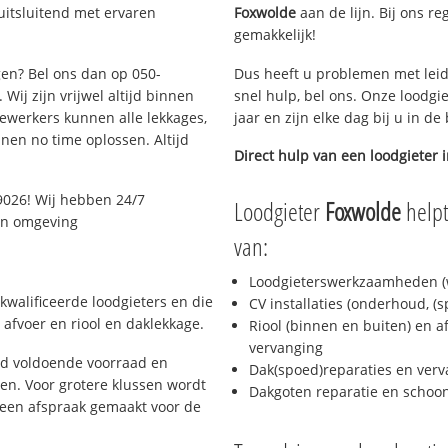
uitsluitend met ervaren
Foxwolde
aan de lijn. Bij ons re
gemakkelijk!
gen? Bel ons dan op 050-
Dus heeft u problemen met leid
Wij zijn vrijwel altijd binnen
snel hulp, bel ons. Onze loodgi
ewerkers kunnen alle lekkages,
jaar en zijn elke dag bij u in d
en no time oplossen. Altijd
Direct hulp van een loodgieter 
9026! Wij hebben 24/7
Loodgieter
Foxwolde
helpt
 en omgeving
van:
Loodgieterswerkzaamheden (w
kwalificeerde loodgieters en die
CV installaties (onderhoud, (
afvoer en riool en daklekkage.
Riool (binnen en buiten) en a
vervanging
jd voldoende voorraad en
Dak(spoed)reparaties en verv
n. Voor grotere klussen wordt
Dakgoten reparatie en scho
 een afspraak gemaakt voor de