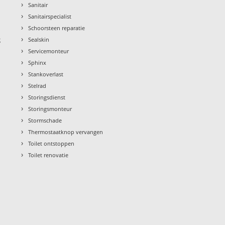
›
Sanitair
›
Sanitairspecialist
›
Schoorsteen reparatie
›
g
Sealskin
›
Servicemonteur
›
Sphinx
›
Stankoverlast
›
Stelrad
›
Storingsdienst
›
Storingsmonteur
›
Stormschade
›
Thermostaatknop vervangen
›
Toilet ontstoppen
›
Toilet renovatie