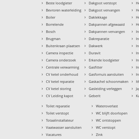
›
›
›
Beste loodgieter
Dakgoot verstopt
H
›
›
›
Bevroren waterleiding
Dakgoot vervangen
H
›
›
›
Boiler
Daklekkage
H
›
›
›
Borrelende
Dakpannen afgewaaid
H
›
›
›
Bosch
Dakpannen vervangen
I
›
›
›
Brugman
Dakreparatie
I
›
›
›
Buitenkraan plaatsen
Dakwerk
I
›
›
›
Camera inspectie
Duravit
I
›
›
›
Camera onderzoek
Erkende loodgieter
In
›
›
›
Centrale verwarming
Gasfitter
In
›
›
›
CV ketel onderhoud
Gasfornuis aansluiten
I
›
›
›
CV ketel reparatie
Gaskachel schoonmaken
I
›
›
›
CV ketel storing
Gasleiding verleggen
J
›
›
›
CV Leiding kapot
Geberit
K
›
›
Toilet reparatie
Wateroverlast
›
›
Toilet verstopt
WC blijft doorlopen
›
›
Totaalinstallateur
WC ontstoppen
›
›
Vaatwasser aansluiten
WC verstopt
›
›
Vacatures
Zink