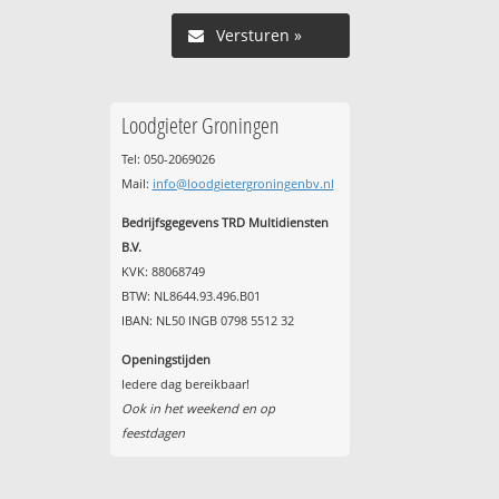
Versturen »
Loodgieter Groningen
Tel: 050-2069026
Mail:
info@loodgietergroningenbv.nl
Bedrijfsgegevens TRD Multidiensten
B.V.
KVK: 88068749
BTW: NL8644.93.496.B01
IBAN: NL50 INGB 0798 5512 32
Openingstijden
Iedere dag bereikbaar!
Ook in het weekend en op
feestdagen