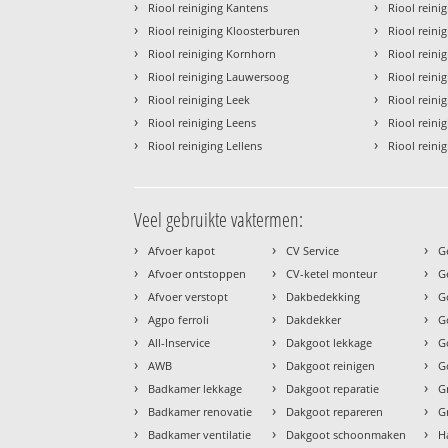
›
›
Riool reiniging Kantens
Riool reini
›
›
Riool reiniging Kloosterburen
Riool reini
›
›
Riool reiniging Kornhorn
Riool reini
›
›
Riool reiniging Lauwersoog
Riool reinig
›
›
Riool reiniging Leek
Riool reini
›
›
Riool reiniging Leens
Riool reini
›
›
Riool reiniging Lellens
Riool reini
Veel gebruikte vaktermen:
›
›
›
Afvoer kapot
CV Service
G
›
›
›
Afvoer ontstoppen
CV-ketel monteur
G
›
›
›
Afvoer verstopt
Dakbedekking
G
›
›
›
Agpo ferroli
Dakdekker
G
›
›
›
All-Inservice
Dakgoot lekkage
G
›
›
›
AWB
Dakgoot reinigen
G
›
›
›
Badkamer lekkage
Dakgoot reparatie
G
›
›
›
Badkamer renovatie
Dakgoot repareren
G
›
›
›
Badkamer ventilatie
Dakgoot schoonmaken
H