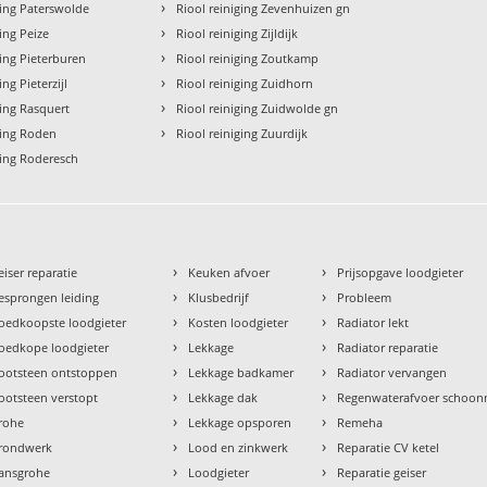
›
ging Paterswolde
Riool reiniging Zevenhuizen gn
›
ging Peize
Riool reiniging Zijldijk
›
ging Pieterburen
Riool reiniging Zoutkamp
›
ing Pieterzijl
Riool reiniging Zuidhorn
›
ging Rasquert
Riool reiniging Zuidwolde gn
›
ging Roden
Riool reiniging Zuurdijk
ging Roderesch
›
›
eiser reparatie
Keuken afvoer
Prijsopgave loodgieter
›
›
esprongen leiding
Klusbedrijf
Probleem
›
›
oedkoopste loodgieter
Kosten loodgieter
Radiator lekt
›
›
oedkope loodgieter
Lekkage
Radiator reparatie
›
›
ootsteen ontstoppen
Lekkage badkamer
Radiator vervangen
›
›
ootsteen verstopt
Lekkage dak
Regenwaterafvoer schoo
›
›
rohe
Lekkage opsporen
Remeha
›
›
rondwerk
Lood en zinkwerk
Reparatie CV ketel
›
›
ansgrohe
Loodgieter
Reparatie geiser