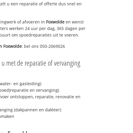
gelt u een reparatie of offerte dus snel en
ingwerk of afvoeren in
Foxwolde
en wenst
eters werken 24 uur per dag, 365 dagen per
e buurt om spoedreparaties uit te voeren.
in
Foxwolde
: bel ons 050-2069026
 u met de reparatie of vervanging
ater- en gasleiding)
spoed)reparatie en vervanging)
fvoer ontstoppen, reparatie, renovatie en
anging (dakpannen en dakleer)
onmaken