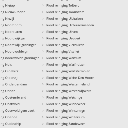
›
ging Nietap
Riool reiniging Tolbert
›
iging Nieuw-Roden
Riool reiniging Toornwerd
›
ing Niezijl
Riool reiniging Uithuizen
›
iging Noordhorn
Riool reiniging Uithuizermeeden
›
ging Noordlaren
Riool reiniging Ulrum
›
ging Noordwijk gn
Riool reiniging Usquert
›
ging Noordwijk groningen
Riool reiniging Vierhuizen
›
iging Noordwolde gn
Riool reiniging Visvliet
›
iging noordwolde groningen
Riool reiniging Warffum
›
ging Nuis
Riool reiniging Warfhuizen
›
ging Oldekerk
Riool reiniging Warfstermolen
›
ing Oldenzijl
Riool reiniging Wehe-Den Hoorn
›
iging Onderdendam
Riool reiniging Westernieland
›
iging Onnen
Riool reiniging Westerwijtwerd
›
ging Oosternieland
Riool reiniging Wetsinge
›
ging Oostwold
Riool reiniging Winneweer
›
iging Oostwold gem Leek
Riool reiniging Winsum gn
›
iging Opende
Riool reiniging Woltersum
›
ging Oudeschip
Riool reiniging Zandeweer