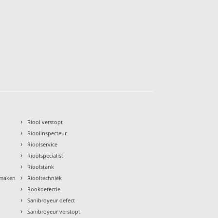
›
Riool verstopt
›
Rioolinspecteur
›
Rioolservice
›
Rioolspecialist
›
Rioolstank
›
nmaken
Riooltechniek
›
Rookdetectie
›
Sanibroyeur defect
›
Sanibroyeur verstopt