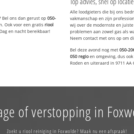
Top advies, snel op locati
Alle loodgieters die bij ons be
? Bel ons dan gerust op
050-
vakmanschap en zijn profession
n. Ook voor een gratis
riool
wij over de modernste en juist
 Dag en nacht bereikbaar!
problemen aan zowel gas als wat
Neem contact met ons op om di
Bel deze avond nog met
050-20
050 regio
en omgeving, dus ook 
Roden en uiteraard in 9711 AA 
age of verstopping in Foxw
Zoekt u riool reiniging in Foxwolde? Maak nu een afspraak!