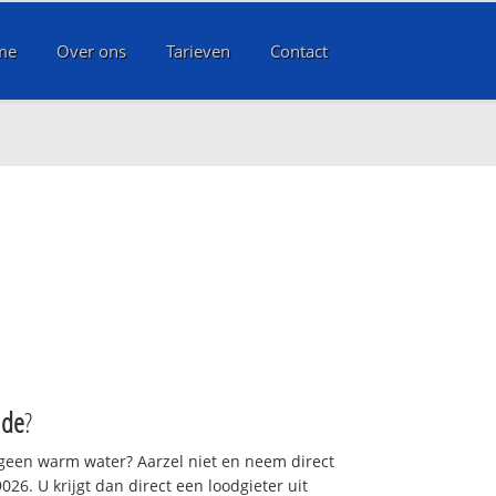
me
Over ons
Tarieven
Contact
lde
?
 geen warm water? Aarzel niet en neem direct
26. U krijgt dan direct een loodgieter uit