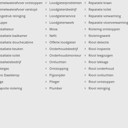
›
›
emelwaterafvoer ontstoppen
Loodgieterproblemen
Reparatie kraan
›
›
emelwaterafvoer verstopt
Loodgietersbedrijf
Reparatie toilet
›
›
ogedruk reiniging
Loodgieterservice
Reparatie verwarming
›
›
uppe
Loodgieterswerk
Reparatie vloerverwarmin
›
›
nstallateur
Mosa
Riolering ontstoppen
›
›
nstallatie badkamer
Nefit
Rioleringswerk
›
›
nstallatie douchecabine
Offerte loodgieter
Riool detectie
›
›
nstallatie keuken
Onderhoudsbedrijf
Riool inspectie
›
›
stallatie toilet
Onderhoudsmonteur
Riool leegzuigen
›
›
stallatiebedrijf
Ontluchten
Riool lekkage
›
›
ntergas
Ontstopping
Riool onderhoud
›
›
tho Daalderop
Pijpsnijder
Riool ontluchten
›
›
aga
Plieger
Riool ontstoppen
›
›
apotte riolering
Plumber
Riool reiniging