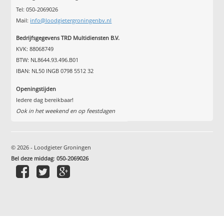
Tel: 050-2069026
Mail:
info@loodgietergroningenbv.nl
Bedrijfsgegevens TRD Multidiensten B.V.
KVK: 88068749
BTW: NL8644.93.496.B01
IBAN: NL50 INGB 0798 5512 32
Openingstijden
Iedere dag bereikbaar!
Ook in het weekend en op feestdagen
© 2026 - Loodgieter Groningen
Bel deze middag
:
050-2069026