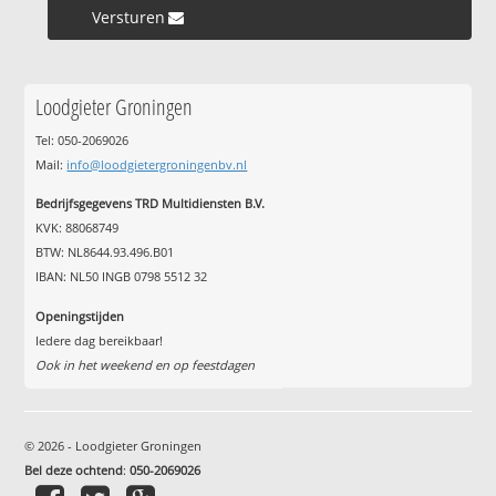
Versturen »
Loodgieter Groningen
Tel: 050-2069026
Mail:
info@loodgietergroningenbv.nl
Bedrijfsgegevens TRD Multidiensten B.V.
KVK: 88068749
BTW: NL8644.93.496.B01
IBAN: NL50 INGB 0798 5512 32
Openingstijden
Iedere dag bereikbaar!
Ook in het weekend en op feestdagen
© 2026 - Loodgieter Groningen
Bel deze ochtend
:
050-2069026