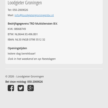
Loodgieter Groningen
Tel: 050-2069026
Mail:
info@loodgietergroningenbv.nl
Bedrijfsgegevens TRD Multidiensten B.V.
KVK: 88068749
BTW: NL8644.93.496.B01
IBAN: NL50 INGB 0798 5512 32
Openingstijden
Iedere dag bereikbaar!
Ook in het weekend en op feestdagen
© 2026 - Loodgieter Groningen
Bel deze middag
:
050-2069026