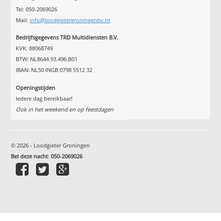
Tel: 050-2069026
Mail:
info@loodgietergroningenbv.nl
Bedrijfsgegevens TRD Multidiensten B.V.
KVK: 88068749
BTW: NL8644.93.496.B01
IBAN: NL50 INGB 0798 5512 32
Openingstijden
Iedere dag bereikbaar!
Ook in het weekend en op feestdagen
© 2026 - Loodgieter Groningen
Bel deze nacht
:
050-2069026