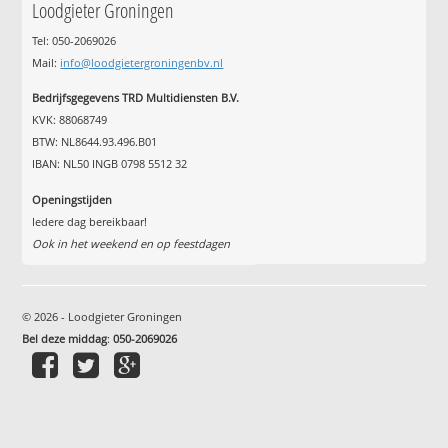
Loodgieter Groningen
Tel: 050-2069026
Mail:
info@loodgietergroningenbv.nl
Bedrijfsgegevens TRD Multidiensten B.V.
KVK: 88068749
BTW: NL8644.93.496.B01
IBAN: NL50 INGB 0798 5512 32
Openingstijden
Iedere dag bereikbaar!
Ook in het weekend en op feestdagen
© 2026 - Loodgieter Groningen
Bel deze middag
:
050-2069026