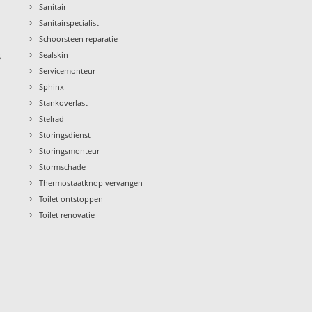
›
Sanitair
›
Sanitairspecialist
›
Schoorsteen reparatie
›
g
Sealskin
›
Servicemonteur
›
Sphinx
›
Stankoverlast
›
Stelrad
›
Storingsdienst
›
Storingsmonteur
›
Stormschade
›
Thermostaatknop vervangen
›
Toilet ontstoppen
›
Toilet renovatie