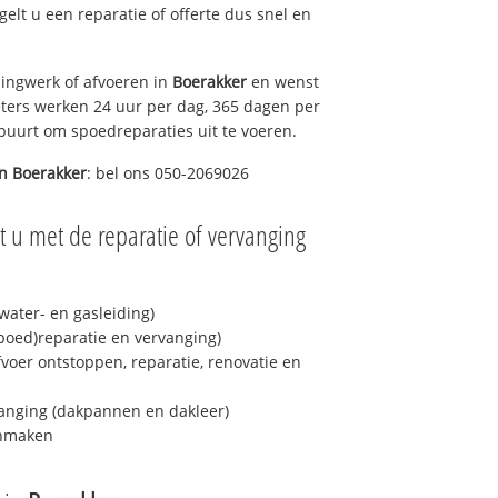
egelt u een reparatie of offerte dus snel en
ingwerk of afvoeren in
Boerakker
en wenst
eters werken 24 uur per dag, 365 dagen per
e buurt om spoedreparaties uit te voeren.
in
Boerakker
: bel ons 050-2069026
 u met de reparatie of vervanging
ater- en gasleiding)
spoed)reparatie en vervanging)
fvoer ontstoppen, reparatie, renovatie en
anging (dakpannen en dakleer)
onmaken