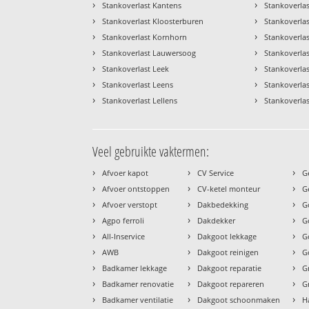
›
›
Stankoverlast Kantens
Stankoverla
›
›
Stankoverlast Kloosterburen
Stankoverlas
›
›
Stankoverlast Kornhorn
Stankoverlas
›
›
Stankoverlast Lauwersoog
Stankoverlast
›
›
Stankoverlast Leek
Stankoverla
›
›
Stankoverlast Leens
Stankoverla
›
›
Stankoverlast Lellens
Stankoverla
Veel gebruikte vaktermen:
›
›
›
Afvoer kapot
CV Service
G
›
›
›
Afvoer ontstoppen
CV-ketel monteur
G
›
›
›
Afvoer verstopt
Dakbedekking
G
›
›
›
Agpo ferroli
Dakdekker
G
›
›
›
All-Inservice
Dakgoot lekkage
G
›
›
›
AWB
Dakgoot reinigen
G
›
›
›
Badkamer lekkage
Dakgoot reparatie
G
›
›
›
Badkamer renovatie
Dakgoot repareren
G
›
›
›
Badkamer ventilatie
Dakgoot schoonmaken
H