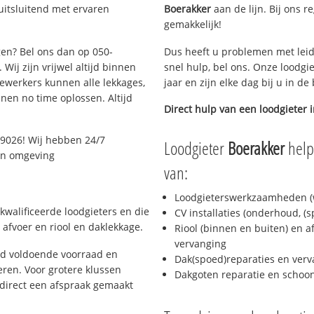
uitsluitend met ervaren
Boerakker
aan de lijn. Bij ons r
gemakkelijk!
gen? Bel ons dan op 050-
Dus heeft u problemen met leid
Wij zijn vrijwel altijd binnen
snel hulp, bel ons. Onze loodgi
ewerkers kunnen alle lekkages,
jaar en zijn elke dag bij u in d
en no time oplossen. Altijd
Direct hulp van een loodgieter 
9026! Wij hebben 24/7
Loodgieter
Boerakker
helpt
 en omgeving
van:
Loodgieterswerkzaamheden (w
kwalificeerde loodgieters en die
CV installaties (onderhoud, (
afvoer en riool en daklekkage.
Riool (binnen en buiten) en a
vervanging
jd voldoende voorraad en
Dak(spoed)reparaties en verv
ren. Voor grotere klussen
Dakgoten reparatie en scho
 direct een afspraak gemaakt