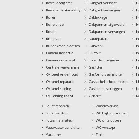
›
›
›
Beste loodgieter
Dakgoot verstopt
H
›
›
›
Bevroren waterleiding
Dakgoot vervangen
H
›
›
›
Boiler
Daklekkage
H
›
›
›
Borrelende
Dakpannen afgewaaid
H
›
›
›
Bosch
Dakpannen vervangen
I
›
›
›
Brugman
Dakreparatie
I
›
›
›
Buitenkraan plaatsen
Dakwerk
I
›
›
›
Camera inspectie
Duravit
I
›
›
›
Camera onderzoek
Erkende loodgieter
In
›
›
›
Centrale verwarming
Gasfitter
In
›
›
›
CV ketel onderhoud
Gasfornuis aansluiten
I
›
›
›
CV ketel reparatie
Gaskachel schoonmaken
I
›
›
›
CV ketel storing
Gasleiding verleggen
J
›
›
›
CV Leiding kapot
Geberit
K
›
›
Toilet reparatie
Wateroverlast
›
›
Toilet verstopt
WC blijft doorlopen
›
›
Totaalinstallateur
WC ontstoppen
›
›
Vaatwasser aansluiten
WC verstopt
›
›
Vacatures
Zink