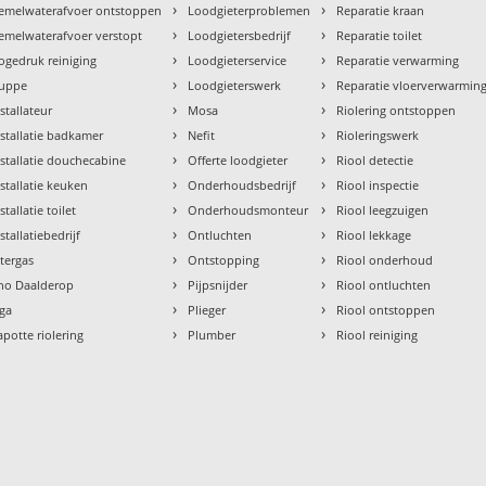
›
›
emelwaterafvoer ontstoppen
Loodgieterproblemen
Reparatie kraan
›
›
emelwaterafvoer verstopt
Loodgietersbedrijf
Reparatie toilet
›
›
ogedruk reiniging
Loodgieterservice
Reparatie verwarming
›
›
uppe
Loodgieterswerk
Reparatie vloerverwarmin
›
›
nstallateur
Mosa
Riolering ontstoppen
›
›
nstallatie badkamer
Nefit
Rioleringswerk
›
›
nstallatie douchecabine
Offerte loodgieter
Riool detectie
›
›
nstallatie keuken
Onderhoudsbedrijf
Riool inspectie
›
›
stallatie toilet
Onderhoudsmonteur
Riool leegzuigen
›
›
stallatiebedrijf
Ontluchten
Riool lekkage
›
›
ntergas
Ontstopping
Riool onderhoud
›
›
tho Daalderop
Pijpsnijder
Riool ontluchten
›
›
aga
Plieger
Riool ontstoppen
›
›
apotte riolering
Plumber
Riool reiniging