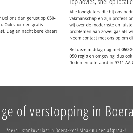
Top advies, snel op locati
Alle loodgieters die bij ons be
? Bel ons dan gerust op
050-
vakmanschap en zijn profession
n. Ook voor een gratis
wij over de modernste en juist
ast
. Dag en nacht bereikbaar!
problemen aan zowel gas als wat
Neem contact met ons op om di
Bel deze middag nog met
050-2
050 regio
en omgeving, dus ook 
Roden en uiteraard in 9711 AA 
ge of verstopping in Boer
Zoekt u stankoverlast in Boerakker? Maak nu een afspraak!