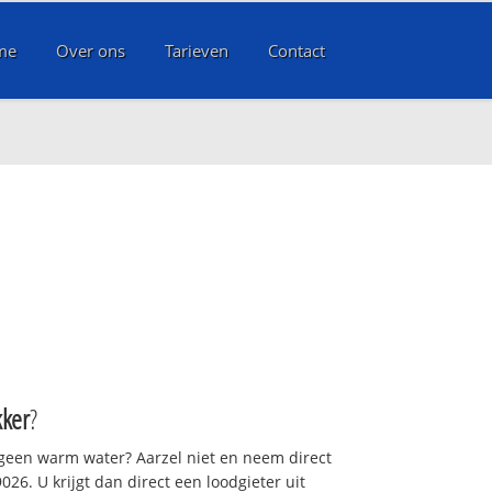
me
Over ons
Tarieven
Contact
ker
?
 geen warm water? Aarzel niet en neem direct
26. U krijgt dan direct een loodgieter uit