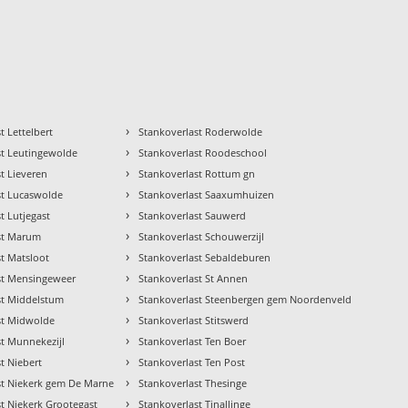
›
t Lettelbert
Stankoverlast Roderwolde
›
st Leutingewolde
Stankoverlast Roodeschool
›
t Lieveren
Stankoverlast Rottum gn
›
st Lucaswolde
Stankoverlast Saaxumhuizen
›
t Lutjegast
Stankoverlast Sauwerd
›
st Marum
Stankoverlast Schouwerzijl
›
st Matsloot
Stankoverlast Sebaldeburen
›
st Mensingeweer
Stankoverlast St Annen
›
st Middelstum
Stankoverlast Steenbergen gem Noordenveld
›
st Midwolde
Stankoverlast Stitswerd
›
st Munnekezijl
Stankoverlast Ten Boer
›
t Niebert
Stankoverlast Ten Post
›
st Niekerk gem De Marne
Stankoverlast Thesinge
›
t Niekerk Grootegast
Stankoverlast Tinallinge