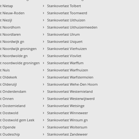
›
t Nietap
Stankoverlast Tolbert
›
st Nieuw-Roden
Stankoverlast Toornwerd
›
 Niezijl
Stankoverlast Uithuizen
›
st Noordhorn
Stankoverlast Uithuizermeeden
›
st Noordlaren
Stankoverlast Ulrum
›
st Noordwijk gn
Stankoverlast Usquert
›
st Noordwijk groningen
Stankoverlast Vierhuizen
›
st Noordwolde gn
Stankoverlast Visvliet
›
st noordwolde groningen
Stankoverlast Warffum
›
t Nuis
Stankoverlast Warfhuizen
›
st Oldekerk
Stankoverlast Warfstermolen
›
t Oldenzijl
Stankoverlast Wehe-Den Hoorn
›
ast Onderdendam
Stankoverlast Westernieland
›
st Onnen
Stankoverlast Westerwijtwerd
›
st Oosternieland
Stankoverlast Wetsinge
›
st Oostwold
Stankoverlast Winneweer
›
st Oostwold gem Leek
Stankoverlast Winsum gn
›
st Opende
Stankoverlast Woltersum
›
st Oudeschip
Stankoverlast Zandeweer