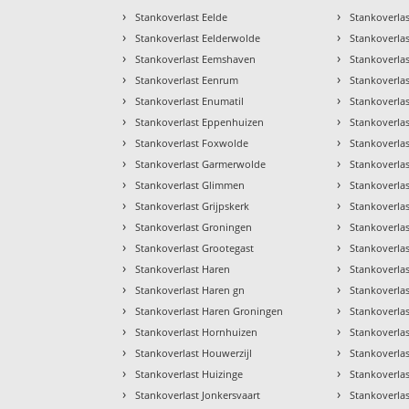
›
›
Stankoverlast Eelde
Stankoverlas
›
›
Stankoverlast Eelderwolde
Stankoverla
›
›
Stankoverlast Eemshaven
Stankoverlast
›
›
Stankoverlast Eenrum
Stankoverla
›
›
Stankoverlast Enumatil
Stankoverla
›
›
Stankoverlast Eppenhuizen
Stankoverla
›
›
Stankoverlast Foxwolde
Stankoverla
›
›
Stankoverlast Garmerwolde
Stankoverla
›
›
Stankoverlast Glimmen
Stankoverla
›
›
Stankoverlast Grijpskerk
Stankoverlas
›
›
Stankoverlast Groningen
Stankoverla
›
›
Stankoverlast Grootegast
Stankoverlas
›
›
Stankoverlast Haren
Stankoverl
›
›
Stankoverlast Haren gn
Stankoverla
›
›
Stankoverlast Haren Groningen
Stankoverla
›
›
Stankoverlast Hornhuizen
Stankoverla
›
›
Stankoverlast Houwerzijl
Stankoverla
›
›
Stankoverlast Huizinge
Stankoverla
›
›
Stankoverlast Jonkersvaart
Stankoverla