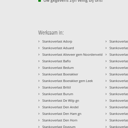
Uw gegevens zijn veilig bij ons!
Werkzaam in:
›
›
Stankoverlast Adorp
Stankoverlas
›
›
Stankoverlast Aduard
Stankoverla
›
›
Stankoverlast Alteveer gem Noordenveld
Stankoverlas
›
›
Stankoverlast Baflo
Stankoverla
›
›
Stankoverlast Bedum
Stankoverlas
›
›
Stankoverlast Boerakker
Stankoverla
›
›
Stankoverlast Boerakker gem Leek
Stankoverla
›
›
Stankoverlast Briltil
Stankoverla
›
›
Stankoverlast Burum
Stankoverla
›
›
Stankoverlast De Wilp gn
Stankoverla
›
›
Stankoverlast Den Andel
Stankoverla
›
›
Stankoverlast Den Ham gn
Stankoverlas
›
›
Stankoverlast Den Horn
Stankoverla
›
›
Stankoverlast Doezum
Stankoverlas