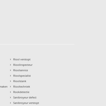
›
Riool verstopt
›
Rioolinspecteur
›
Rioolservice
›
Rioolspecialist
›
Rioolstank
›
nmaken
Riooltechniek
›
Rookdetectie
›
Sanibroyeur defect
›
Sanibroyeur verstopt