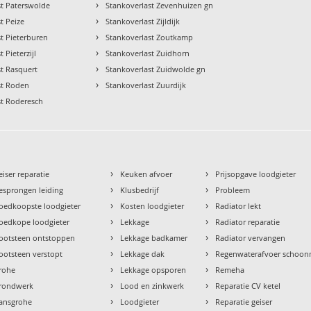
›
st Paterswolde
Stankoverlast Zevenhuizen gn
›
t Peize
Stankoverlast Zijldijk
›
t Pieterburen
Stankoverlast Zoutkamp
›
 Pieterzijl
Stankoverlast Zuidhorn
›
st Rasquert
Stankoverlast Zuidwolde gn
›
st Roden
Stankoverlast Zuurdijk
st Roderesch
›
›
eiser reparatie
Keuken afvoer
Prijsopgave loodgieter
›
›
esprongen leiding
Klusbedrijf
Probleem
›
›
oedkoopste loodgieter
Kosten loodgieter
Radiator lekt
›
›
oedkope loodgieter
Lekkage
Radiator reparatie
›
›
ootsteen ontstoppen
Lekkage badkamer
Radiator vervangen
›
›
ootsteen verstopt
Lekkage dak
Regenwaterafvoer schoo
›
›
rohe
Lekkage opsporen
Remeha
›
›
rondwerk
Lood en zinkwerk
Reparatie CV ketel
›
›
ansgrohe
Loodgieter
Reparatie geiser