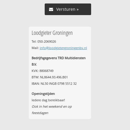
Versturen »
Loodgieter Groningen
Tel: 050-2069026
Mail:
info@loodgietergroningenbv.nl
Bedrijfsgegevens TRD Multidiensten
B.V.
KVK: 88068749
BTW: NL8644.93.496.B01
IBAN: NL50 INGB 0798 5512 32
Openingstijden
Iedere dag bereikbaar!
Ook in het weekend en op
feestdagen