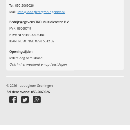
Tel: 050-2069026
Mail:
info@loodgietergroningenbv.nl
Bedrijfsgegevens TRD Multidiensten B.V.
KVK: 88068749
BTW: NL8644.93.496.B01
IBAN: NL50 INGB 0798 5512 32
Openingstijden
Iedere dag bereikbaar!
Ook in het weekend en op feestdagen
© 2026 - Loodgieter Groningen
Bel deze avond
:
050-2069026