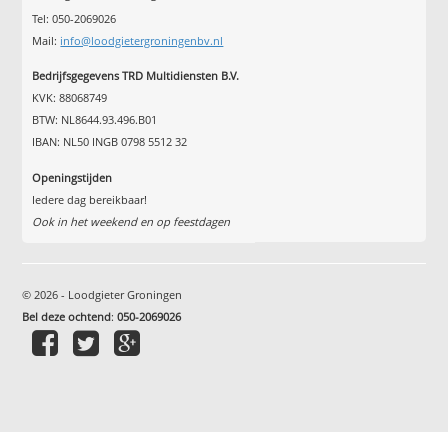
Tel: 050-2069026
Mail:
info@loodgietergroningenbv.nl
Bedrijfsgegevens TRD Multidiensten B.V.
KVK: 88068749
BTW: NL8644.93.496.B01
IBAN: NL50 INGB 0798 5512 32
Openingstijden
Iedere dag bereikbaar!
Ook in het weekend en op feestdagen
© 2026 - Loodgieter Groningen
Bel deze ochtend
:
050-2069026