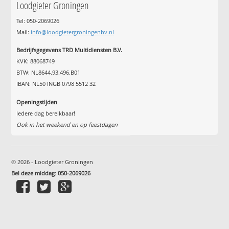
Loodgieter Groningen
Tel: 050-2069026
Mail:
info@loodgietergroningenbv.nl
Bedrijfsgegevens TRD Multidiensten B.V.
KVK: 88068749
BTW: NL8644.93.496.B01
IBAN: NL50 INGB 0798 5512 32
Openingstijden
Iedere dag bereikbaar!
Ook in het weekend en op feestdagen
© 2026 - Loodgieter Groningen
Bel deze middag
:
050-2069026