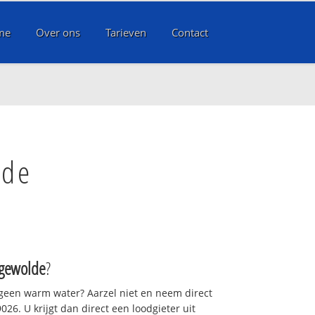
me
Over ons
Tarieven
Contact
lde
ngewolde
?
 geen warm water? Aarzel niet en neem direct
26. U krijgt dan direct een loodgieter uit