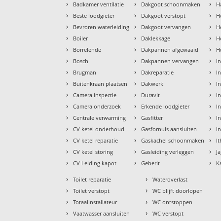
›
›
›
Badkamer ventilatie
Dakgoot schoonmaken
H
›
›
›
Beste loodgieter
Dakgoot verstopt
H
›
›
›
Bevroren waterleiding
Dakgoot vervangen
H
›
›
›
Boiler
Daklekkage
H
›
›
›
Borrelende
Dakpannen afgewaaid
H
›
›
›
Bosch
Dakpannen vervangen
I
›
›
›
Brugman
Dakreparatie
I
›
›
›
Buitenkraan plaatsen
Dakwerk
I
›
›
›
Camera inspectie
Duravit
I
›
›
›
Camera onderzoek
Erkende loodgieter
In
›
›
›
Centrale verwarming
Gasfitter
In
›
›
›
CV ketel onderhoud
Gasfornuis aansluiten
I
›
›
›
CV ketel reparatie
Gaskachel schoonmaken
I
›
›
›
CV ketel storing
Gasleiding verleggen
J
›
›
›
CV Leiding kapot
Geberit
K
›
›
Toilet reparatie
Wateroverlast
›
›
Toilet verstopt
WC blijft doorlopen
›
›
Totaalinstallateur
WC ontstoppen
›
›
Vaatwasser aansluiten
WC verstopt