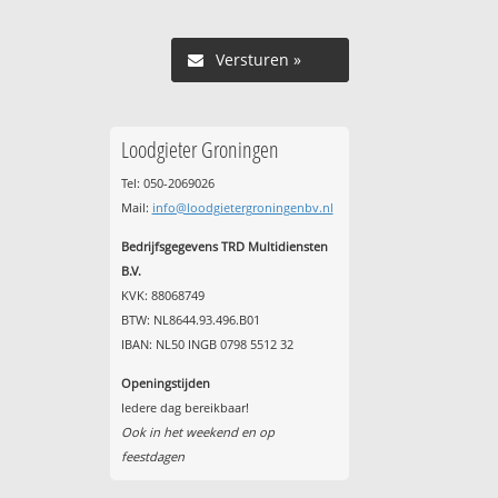
Versturen »
Loodgieter Groningen
Tel: 050-2069026
Mail:
info@loodgietergroningenbv.nl
Bedrijfsgegevens TRD Multidiensten
B.V.
KVK: 88068749
BTW: NL8644.93.496.B01
IBAN: NL50 INGB 0798 5512 32
Openingstijden
Iedere dag bereikbaar!
Ook in het weekend en op
feestdagen