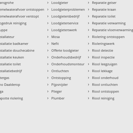
›
›
ansgrohe
Loodgieter
Reparatie geiser
›
›
emelwaterafvoer ontstoppen
Loodgieterproblemen
Reparatie kraan
›
›
emelwaterafvoer verstopt
Loodgietersbedrijf
Reparatie toilet
›
›
ogedruk reiniging
Loodgieterservice
Reparatie verwarming
›
›
uppe
Loodgieterswerk
Reparatie vloerverwarmin
›
›
nstallateur
Mosa
Riolering ontstoppen
›
›
nstallatie badkamer
Nefit
Rioleringswerk
›
›
nstallatie douchecabine
Offerte loodgieter
Riool detectie
›
›
nstallatie keuken
Onderhoudsbedrijf
Riool inspectie
›
›
stallatie toilet
Onderhoudsmonteur
Riool leegzuigen
›
›
stallatiebedrijf
Ontluchten
Riool lekkage
›
›
ntergas
Ontstopping
Riool onderhoud
›
›
tho Daalderop
Pijpsnijder
Riool ontluchten
›
›
aga
Plieger
Riool ontstoppen
›
›
apotte riolering
Plumber
Riool reiniging