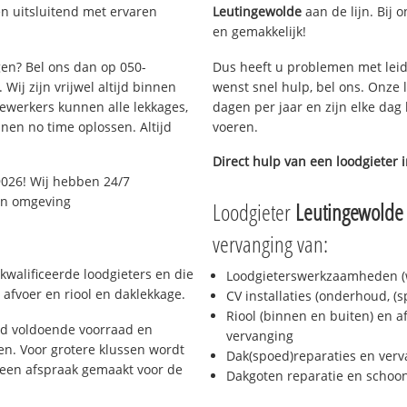
n uitsluitend met ervaren
Leutingewolde
aan de lijn. Bij o
en gemakkelijk!
gen? Bel ons dan op 050-
Dus heeft u problemen met leid
Wij zijn vrijwel altijd binnen
wenst snel hulp, bel ons. Onze 
ewerkers kunnen alle lekkages,
dagen per jaar en zijn elke dag 
en no time oplossen. Altijd
voeren.
Direct hulp van een loodgieter 
9026! Wij hebben 24/7
 en omgeving
Loodgieter
Leutingewolde
vervanging van:
kwalificeerde loodgieters en die
Loodgieterswerkzaamheden (w
afvoer en riool en daklekkage.
CV installaties (onderhoud, (
Riool (binnen en buiten) en a
jd voldoende voorraad en
vervanging
n. Voor grotere klussen wordt
Dak(spoed)reparaties en verv
 een afspraak gemaakt voor de
Dakgoten reparatie en scho