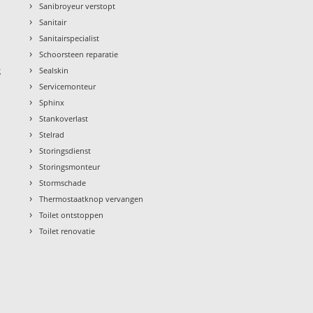
›
Sanibroyeur verstopt
›
Sanitair
›
Sanitairspecialist
›
Schoorsteen reparatie
›
g
Sealskin
›
Servicemonteur
›
Sphinx
›
Stankoverlast
›
Stelrad
›
Storingsdienst
›
Storingsmonteur
›
Stormschade
›
Thermostaatknop vervangen
›
Toilet ontstoppen
›
Toilet renovatie