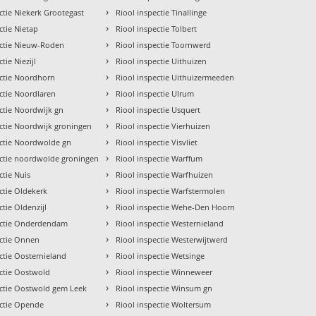
›
ctie Niekerk Grootegast
Riool inspectie Tinallinge
›
ctie Nietap
Riool inspectie Tolbert
›
ectie Nieuw-Roden
Riool inspectie Toornwerd
›
tie Niezijl
Riool inspectie Uithuizen
›
ectie Noordhorn
Riool inspectie Uithuizermeeden
›
ctie Noordlaren
Riool inspectie Ulrum
›
ctie Noordwijk gn
Riool inspectie Usquert
›
ectie Noordwijk groningen
Riool inspectie Vierhuizen
›
ectie Noordwolde gn
Riool inspectie Visvliet
›
ectie noordwolde groningen
Riool inspectie Warffum
›
ctie Nuis
Riool inspectie Warfhuizen
›
ctie Oldekerk
Riool inspectie Warfstermolen
›
ctie Oldenzijl
Riool inspectie Wehe-Den Hoorn
›
ectie Onderdendam
Riool inspectie Westernieland
›
ectie Onnen
Riool inspectie Westerwijtwerd
›
ctie Oosternieland
Riool inspectie Wetsinge
›
ectie Oostwold
Riool inspectie Winneweer
›
ectie Oostwold gem Leek
Riool inspectie Winsum gn
›
ectie Opende
Riool inspectie Woltersum