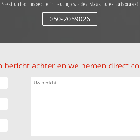
Zoekt u riool inspectie in Leutingewolde? Maak nu een afspraak!
050-2069026
n bericht achter en we nemen direct co