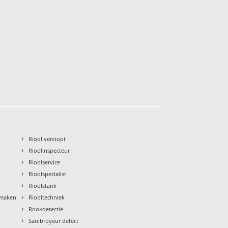
›
Riool verstopt
›
Rioolinspecteur
›
Rioolservice
›
Rioolspecialist
›
Rioolstank
›
nmaken
Riooltechniek
›
Rookdetectie
›
Sanibroyeur defect