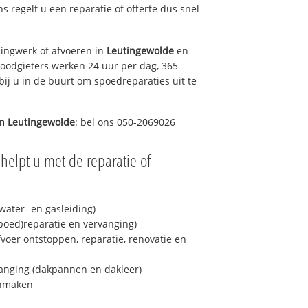
ns regelt u een reparatie of offerte dus snel
ingwerk of afvoeren in
Leutingewolde
en
loodgieters werken 24 uur per dag, 365
bij u in de buurt om spoedreparaties uit te
in
Leutingewolde
: bel ons 050-2069026
helpt u met de reparatie of
ater- en gasleiding)
spoed)reparatie en vervanging)
fvoer ontstoppen, reparatie, renovatie en
anging (dakpannen en dakleer)
onmaken