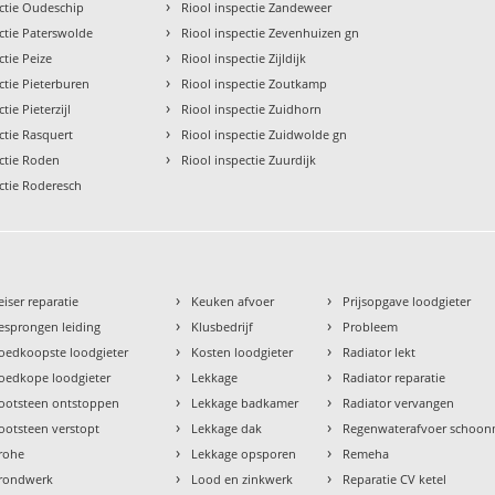
›
ectie Oudeschip
Riool inspectie Zandeweer
›
ctie Paterswolde
Riool inspectie Zevenhuizen gn
›
ctie Peize
Riool inspectie Zijldijk
›
ctie Pieterburen
Riool inspectie Zoutkamp
›
tie Pieterzijl
Riool inspectie Zuidhorn
›
ctie Rasquert
Riool inspectie Zuidwolde gn
›
ectie Roden
Riool inspectie Zuurdijk
ctie Roderesch
›
›
eiser reparatie
Keuken afvoer
Prijsopgave loodgieter
›
›
esprongen leiding
Klusbedrijf
Probleem
›
›
oedkoopste loodgieter
Kosten loodgieter
Radiator lekt
›
›
oedkope loodgieter
Lekkage
Radiator reparatie
›
›
ootsteen ontstoppen
Lekkage badkamer
Radiator vervangen
›
›
ootsteen verstopt
Lekkage dak
Regenwaterafvoer schoo
›
›
rohe
Lekkage opsporen
Remeha
›
›
rondwerk
Lood en zinkwerk
Reparatie CV ketel