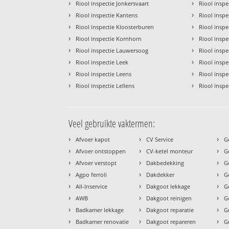
›
›
Riool inspectie Jonkersvaart
Riool insp
›
›
Riool inspectie Kantens
Riool inspe
›
›
Riool inspectie Kloosterburen
Riool inspe
›
›
Riool inspectie Kornhorn
Riool inspe
›
›
Riool inspectie Lauwersoog
Riool inspec
›
›
Riool inspectie Leek
Riool inspe
›
›
Riool inspectie Leens
Riool insp
›
›
Riool inspectie Lellens
Riool inspe
Veel gebruikte vaktermen:
›
›
›
Afvoer kapot
CV Service
G
›
›
›
Afvoer ontstoppen
CV-ketel monteur
G
›
›
›
Afvoer verstopt
Dakbedekking
G
›
›
›
Agpo ferroli
Dakdekker
G
›
›
›
All-Inservice
Dakgoot lekkage
G
›
›
›
AWB
Dakgoot reinigen
G
›
›
›
Badkamer lekkage
Dakgoot reparatie
G
›
›
›
Badkamer renovatie
Dakgoot repareren
G