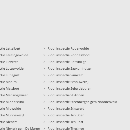
›
ctie Lettelbert
Riool inspectie Roderwolde
›
ectie Leutingewolde
Riool inspectie Roodeschool
›
ctie Lieveren
Riool inspectie Rottum gn
›
ectie Lucaswolde
Riool inspectie Saaxumhuizen
›
ctie Lutjegast
Riool inspectie Sauwerd
›
ectie Marum
Riool inspectie Schouwerzijl
›
ctie Matsloot
Riool inspectie Sebaldeburen
›
ectie Mensingeweer
Riool inspectie St Annen
›
ectie Middelstum
Riool inspectie Steenbergen gem Noordenveld
›
ectie Midwolde
Riool inspectie Stitswerd
›
ctie Munnekezijl
Riool inspectie Ten Boer
›
ctie Niebert
Riool inspectie Ten Post
›
ectie Niekerk gem De Marne
Riool inspectie Thesinge