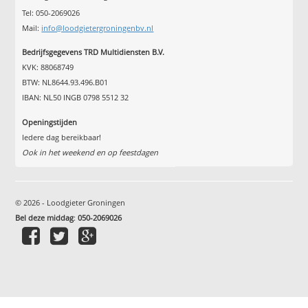
Tel: 050-2069026
Mail:
info@loodgietergroningenbv.nl
Bedrijfsgegevens TRD Multidiensten B.V.
KVK: 88068749
BTW: NL8644.93.496.B01
IBAN: NL50 INGB 0798 5512 32
Openingstijden
Iedere dag bereikbaar!
Ook in het weekend en op feestdagen
© 2026 - Loodgieter Groningen
Bel deze middag
:
050-2069026