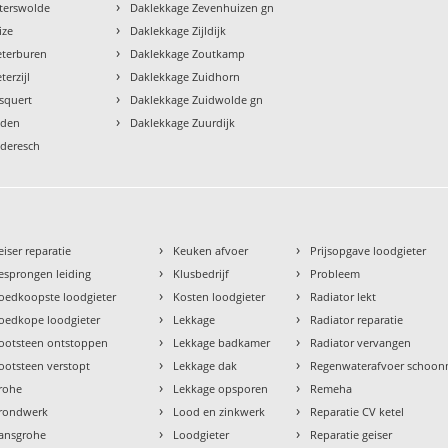
›
terswolde
Daklekkage Zevenhuizen gn
›
ize
Daklekkage Zijldijk
›
eterburen
Daklekkage Zoutkamp
›
terzijl
Daklekkage Zuidhorn
›
squert
Daklekkage Zuidwolde gn
›
oden
Daklekkage Zuurdijk
deresch
›
›
eiser reparatie
Keuken afvoer
Prijsopgave loodgieter
›
›
esprongen leiding
Klusbedrijf
Probleem
›
›
oedkoopste loodgieter
Kosten loodgieter
Radiator lekt
›
›
oedkope loodgieter
Lekkage
Radiator reparatie
›
›
ootsteen ontstoppen
Lekkage badkamer
Radiator vervangen
›
›
ootsteen verstopt
Lekkage dak
Regenwaterafvoer schoo
›
›
rohe
Lekkage opsporen
Remeha
›
›
rondwerk
Lood en zinkwerk
Reparatie CV ketel
›
›
ansgrohe
Loodgieter
Reparatie geiser