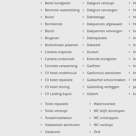
›
›
›
Beste loodgieter
Dakgoot verstopt
H
›
›
›
Bevroren waterleiding
Dakgoot vervangen
H
›
›
›
Boiler
Daklekkage
H
›
›
›
Borrelende
Dakpannen afgewaaid
H
›
›
›
Bosch
Dakpannen vervangen
I
›
›
›
Brugman
Dakreparatie
I
›
›
›
Buitenkraan plaatsen
Dakwerk
I
›
›
›
Camera inspectie
Duravit
I
›
›
›
Camera onderzoek
Erkende loodgieter
In
›
›
›
Centrale verwarming
Gasfitter
In
›
›
›
CV ketel onderhoud
Gasfornuis aansluiten
I
›
›
›
CV ketel reparatie
Gaskachel schoonmaken
I
›
›
›
CV ketel storing
Gasleiding verleggen
J
›
›
›
CV Leiding kapot
Geberit
K
›
›
Toilet reparatie
Wateroverlast
›
›
Toilet verstopt
WC blijft doorlopen
›
›
Totaalinstallateur
WC ontstoppen
›
›
Vaatwasser aansluiten
WC verstopt
›
›
Vacatures
Zink