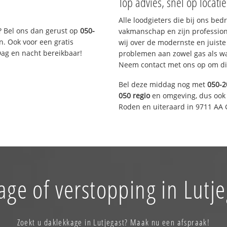
Top advies, snel op locati
Alle loodgieters die bij ons be
? Bel ons dan gerust op
050-
vakmanschap en zijn profession
n. Ook voor een gratis
wij over de modernste en juist
Dag en nacht bereikbaar!
problemen aan zowel gas als wat
Neem contact met ons op om di
Bel deze middag nog met
050-2
050 regio
en omgeving, dus ook 
Roden en uiteraard in 9711 AA 
age of verstopping in Lutje
Zoekt u daklekkage in Lutjegast? Maak nu een afspraak!