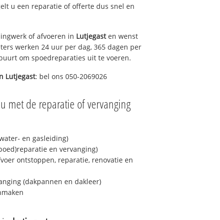
gelt u een reparatie of offerte dus snel en
ingwerk of afvoeren in
Lutjegast
en wenst
eters werken 24 uur per dag, 365 dagen per
e buurt om spoedreparaties uit te voeren.
in
Lutjegast
: bel ons 050-2069026
u met de reparatie of vervanging
ater- en gasleiding)
spoed)reparatie en vervanging)
fvoer ontstoppen, reparatie, renovatie en
anging (dakpannen en dakleer)
onmaken