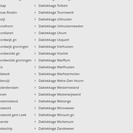
›
etap
Daklekkage Tolbert
›
ieuw-Roden
Daklekkage Toornwerd
›
zijl
Daklekkage Uithuizen
›
oordhorn
Daklekkage Uithuizermeeden
›
ordlaren
Daklekkage Ulrum
›
ordwijk gn
Daklekkage Usquert
›
ordwijk groningen
Daklekkage Vierhuizen
›
oordwolde gn
Daklekkage Visvliet
›
oordwolde groningen
Daklekkage Warffum
›
is
Daklekkage Warfhuizen
›
dekerk
Daklekkage Warfstermolen
›
denzijl
Daklekkage Wehe-Den Hoorn
›
nderdendam
Daklekkage Westernieland
›
nnen
Daklekkage Westerwijtwerd
›
sternieland
Daklekkage Wetsinge
›
ostwold
Daklekkage Winneweer
›
ostwold gem Leek
Daklekkage Winsum gn
›
pende
Daklekkage Woltersum
›
udeschip
Daklekkage Zandeweer