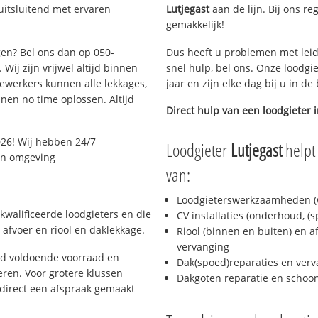
uitsluitend met ervaren
Lutjegast
aan de lijn. Bij ons re
gemakkelijk!
gen? Bel ons dan op 050-
Dus heeft u problemen met leid
Wij zijn vrijwel altijd binnen
snel hulp, bel ons. Onze loodgi
ewerkers kunnen alle lekkages,
jaar en zijn elke dag bij u in d
en no time oplossen. Altijd
Direct hulp van een loodgieter 
26! Wij hebben 24/7
Loodgieter
Lutjegast
helpt 
 en omgeving
van:
Loodgieterswerkzaamheden (w
kwalificeerde loodgieters en die
CV installaties (onderhoud, (
afvoer en riool en daklekkage.
Riool (binnen en buiten) en a
vervanging
jd voldoende voorraad en
Dak(spoed)reparaties en verv
ren. Voor grotere klussen
Dakgoten reparatie en scho
 direct een afspraak gemaakt