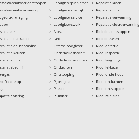
›
›
emelwaterafvoer ontstoppen
Loodgieterproblemen
Reparatie kraan
›
›
emelwaterafvoer verstopt
Loodgietersbedrijf
Reparatie toilet
›
›
ogedruk reiniging
Loodgieterservice
Reparatie verwarming
›
›
uppe
Loodgieterswerk
Reparatie vloerverwarmin
›
›
nstallateur
Mosa
Riolering ontstoppen
›
›
nstallatie badkamer
Nefit
Rioleringswerk
›
›
nstallatie douchecabine
Offerte loodgieter
Riool detectie
›
›
nstallatie keuken
Onderhoudsbedrijf
Riool inspectie
›
›
stallatie toilet
Onderhoudsmonteur
Riool leegzuigen
›
›
stallatiebedrijf
Ontluchten
Riool lekkage
›
›
ntergas
Ontstopping
Riool onderhoud
›
›
tho Daalderop
Pijpsnijder
Riool ontluchten
›
›
aga
Plieger
Riool ontstoppen
›
›
apotte riolering
Plumber
Riool reiniging