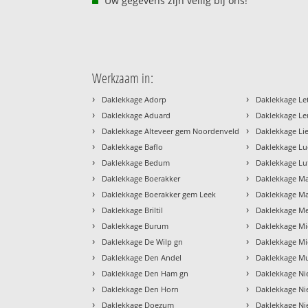
Uw gegevens zijn veilig bij ons!
Werkzaam in:
›
›
Daklekkage Adorp
Daklekkage Let
›
›
Daklekkage Aduard
Daklekkage Le
›
›
Daklekkage Alteveer gem Noordenveld
Daklekkage Li
›
›
Daklekkage Baflo
Daklekkage L
›
›
Daklekkage Bedum
Daklekkage Lu
›
›
Daklekkage Boerakker
Daklekkage M
›
›
Daklekkage Boerakker gem Leek
Daklekkage Ma
›
›
Daklekkage Briltil
Daklekkage M
›
›
Daklekkage Burum
Daklekkage M
›
›
Daklekkage De Wilp gn
Daklekkage M
›
›
Daklekkage Den Andel
Daklekkage Mu
›
›
Daklekkage Den Ham gn
Daklekkage Ni
›
›
Daklekkage Den Horn
Daklekkage Ni
›
›
Daklekkage Doezum
Daklekkage Ni