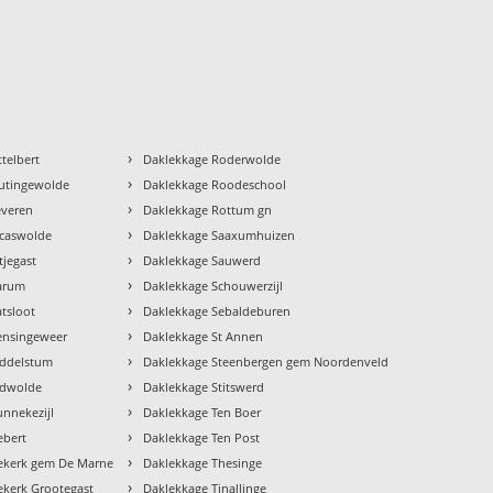
›
telbert
Daklekkage Roderwolde
›
utingewolde
Daklekkage Roodeschool
›
everen
Daklekkage Rottum gn
›
ucaswolde
Daklekkage Saaxumhuizen
›
tjegast
Daklekkage Sauwerd
›
arum
Daklekkage Schouwerzijl
›
tsloot
Daklekkage Sebaldeburen
›
ensingeweer
Daklekkage St Annen
›
iddelstum
Daklekkage Steenbergen gem Noordenveld
›
idwolde
Daklekkage Stitswerd
›
nnekezijl
Daklekkage Ten Boer
›
ebert
Daklekkage Ten Post
›
ekerk gem De Marne
Daklekkage Thesinge
›
ekerk Grootegast
Daklekkage Tinallinge