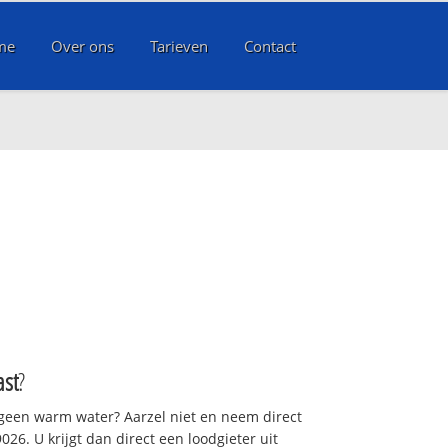
me
Over ons
Tarieven
Contact
ast
?
 geen warm water? Aarzel niet en neem direct
26. U krijgt dan direct een loodgieter uit