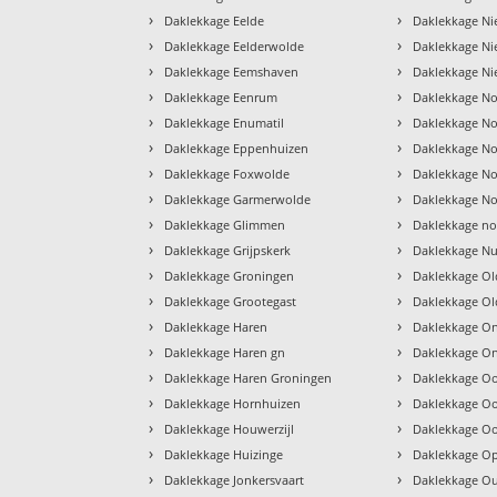
›
›
Daklekkage Eelde
Daklekkage Ni
›
›
Daklekkage Eelderwolde
Daklekkage N
›
›
Daklekkage Eemshaven
Daklekkage Nie
›
›
Daklekkage Eenrum
Daklekkage N
›
›
Daklekkage Enumatil
Daklekkage No
›
›
Daklekkage Eppenhuizen
Daklekkage No
›
›
Daklekkage Foxwolde
Daklekkage No
›
›
Daklekkage Garmerwolde
Daklekkage N
›
›
Daklekkage Glimmen
Daklekkage n
›
›
Daklekkage Grijpskerk
Daklekkage Nu
›
›
Daklekkage Groningen
Daklekkage Ol
›
›
Daklekkage Grootegast
Daklekkage Ol
›
›
Daklekkage Haren
Daklekkage O
›
›
Daklekkage Haren gn
Daklekkage O
›
›
Daklekkage Haren Groningen
Daklekkage Oo
›
›
Daklekkage Hornhuizen
Daklekkage O
›
›
Daklekkage Houwerzijl
Daklekkage O
›
›
Daklekkage Huizinge
Daklekkage O
›
›
Daklekkage Jonkersvaart
Daklekkage O