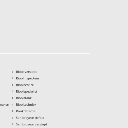
›
Riool verstopt
›
Rioolinspecteur
›
Rioolservice
›
Rioolspecialist
›
Rioolstank
›
nmaken
Riooltechniek
›
Rookdetectie
›
Sanibroyeur defect
›
Sanibroyeur verstopt