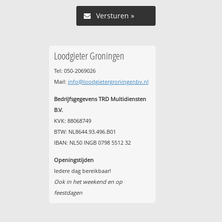
Versturen »
Loodgieter Groningen
Tel: 050-2069026
Mail:
info@loodgietergroningenbv.nl
Bedrijfsgegevens TRD Multidiensten
B.V.
KVK: 88068749
BTW: NL8644.93.496.B01
IBAN: NL50 INGB 0798 5512 32
Openingstijden
Iedere dag bereikbaar!
Ook in het weekend en op
feestdagen