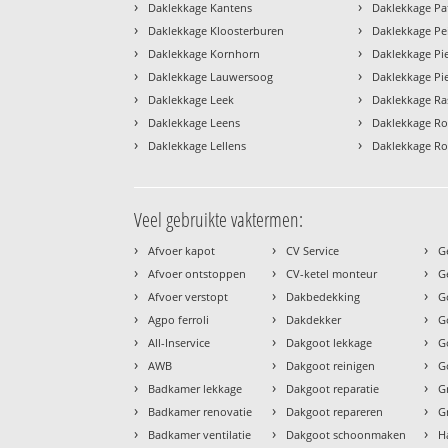
›
›
Daklekkage Kantens
Daklekkage Pa
›
›
Daklekkage Kloosterburen
Daklekkage Pe
›
›
Daklekkage Kornhorn
Daklekkage Pi
›
›
Daklekkage Lauwersoog
Daklekkage Pie
›
›
Daklekkage Leek
Daklekkage Ra
›
›
Daklekkage Leens
Daklekkage R
›
›
Daklekkage Lellens
Daklekkage Ro
Veel gebruikte vaktermen:
›
›
›
Afvoer kapot
CV Service
G
›
›
›
Afvoer ontstoppen
CV-ketel monteur
G
›
›
›
Afvoer verstopt
Dakbedekking
G
›
›
›
Agpo ferroli
Dakdekker
G
›
›
›
All-Inservice
Dakgoot lekkage
G
›
›
›
AWB
Dakgoot reinigen
G
›
›
›
Badkamer lekkage
Dakgoot reparatie
G
›
›
›
Badkamer renovatie
Dakgoot repareren
G
›
›
›
Badkamer ventilatie
Dakgoot schoonmaken
H