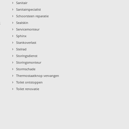
›
Sanitair
›
Sanitairspecialist
›
Schoorsteen reparatie
›
g
Sealskin
›
Servicemonteur
›
Sphinx
›
Stankoverlast
›
Stelrad
›
Storingsdienst
›
Storingsmonteur
›
Stormschade
›
Thermostaatknop vervangen
›
Toilet ontstoppen
›
Toilet renovatie