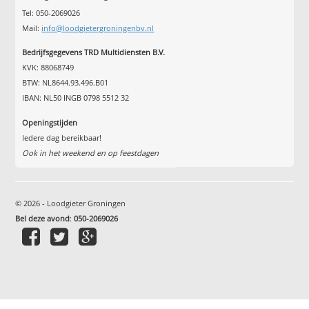
Tel: 050-2069026
Mail:
info@loodgietergroningenbv.nl
Bedrijfsgegevens TRD Multidiensten B.V.
KVK: 88068749
BTW: NL8644.93.496.B01
IBAN: NL50 INGB 0798 5512 32
Openingstijden
Iedere dag bereikbaar!
Ook in het weekend en op feestdagen
© 2026 - Loodgieter Groningen
Bel deze avond
:
050-2069026